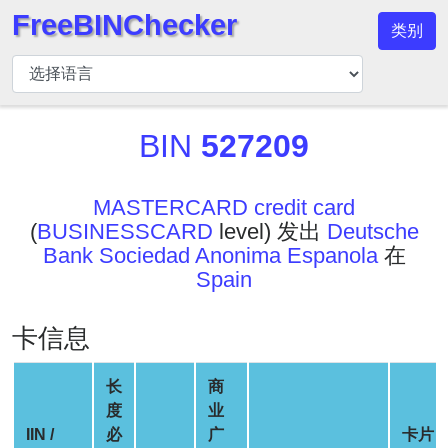
FreeBINChecker
类别
BIN
检
查
器
BIN
527209
BIN
搜
MASTERCARD credit card
索
(
BUSINESSCARD
level) 发出
Deutsche
BIN
Bank Sociedad Anonima Espanola
在
号
Spain
BIN
API
卡信息
BIN
Generator
长
商
度
业
BIN
IIN /
必
广
卡片
Checker