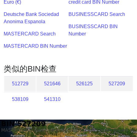
Lookup
Euro (€)
credit card BIN Number
IP
Deutsche Bank Sociedad
BUSINESSCARD Search
BIN
Anonima Espanola
Checker
BUSINESSCARD BIN
/
MASTERCARD Search
Number
Validator
MASTERCARD BIN Number
类似的BIN检查
512729
521646
526125
527209
538109
541310