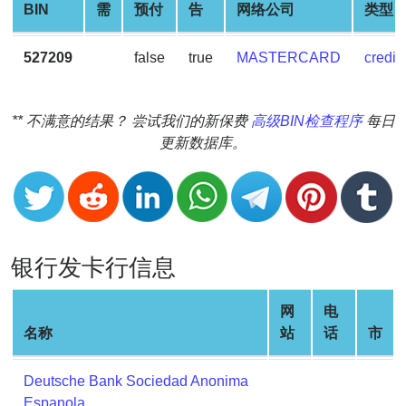
BIN
需
预付
告
网络公司
类型
v2
BIN
527209
false
true
MASTERCARD
credit
CC
Generator
from
** 不满意的结果？ 尝试我们的新保费
高级BIN检查程序
每日
Banks
更新数据库。
Credit
Card
Validator
Credit
银行发卡行信息
Card
Generator
网
电
Random
名称
站
话
市
Credit
Card
Deutsche Bank Sociedad Anonima
Generator
Espanola