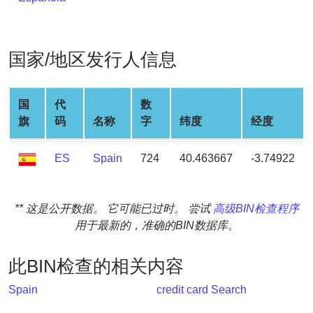
Generate
Credit
Card
国家/地区发行人信息
from
BIN
Credit
国
代
数
Card
旗
码
名称
字
纬度
经度
Checker
Service
ES
Spain
724
40.463667
-3.74922
What
is
** 这是公开数据。 它可能已过时。 尝试
高级BIN检查程序
My
用于最新的，准确的BIN数据库。
IP
Address
此BIN检查的相关内容
?
Spain
credit card Search
IP