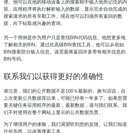
便。他可以在他的移动设备上的搜索框中输入他所记住的内
Generate
容。应用程序将执行解析输入的数据，显示完全自动完成的
Credit
搜索请求的所有辛勤工作。现在他可以扫描所有返回的数
Card
据，向下钻取感兴趣的查询。
from
BIN
另一个用例是作为用户只是查找BIN代码信息。他想更多地
Credit
了解相关的BIN。通过此高级BIN查找工具，他可以从初始
Card
BIN搜索部分输入信息。该页面将返回许多带有相关信息的
Checker
BIN号码。
Service
联系我们以获得更好的准确性
What
is
请注意，我们的公开数据不是100％最新的。换句话说，自
My
上次更新公共数据库以来，可能已经有一年多了。如果您需
IP
要关键任务应用程序的最新，最新数据，请与我们联系。我
Address
们不对使用在整个网站上显示的公共数据负责。
?
为了增强用户的体验，我们渴望听到您的反馈。让我们知道
IP
任何东西，以改善搜索工具。