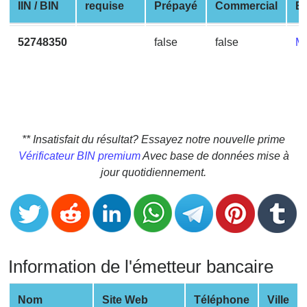
CC
IIN / BIN
requise
Prépayé
Commercial
En
Generator
from
52748350
false
false
M
Banks
Credit
Card
Validator
** Insatisfait du résultat? Essayez notre nouvelle prime
Credit
Vérificateur BIN premium
Avec base de données mise à
Card
jour quotidiennement.
Generator
Random
Credit
Card
Generator
Information de l'émetteur bancaire
Generate
Credit
Nom
Site Web
Téléphone
Ville
Card