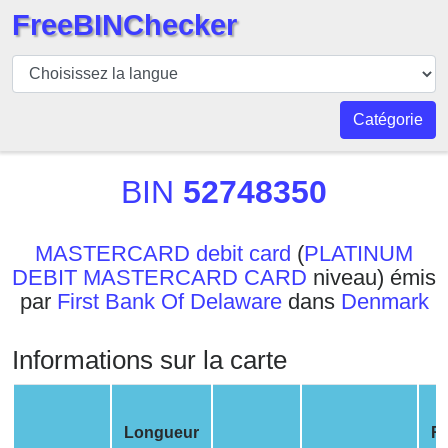
FreeBINChecker
BIN
Vérificateur
BIN
Catégorie
Recherche
Numéro
BIN
52748350
BIN
BIN
MASTERCARD debit card
(
PLATINUM
API
DEBIT MASTERCARD CARD
niveau) émis
BIN
par
First Bank Of Delaware
dans
Denmark
Generator
BIN
Informations sur la carte
Checker
v2
BIN
Longueur
R