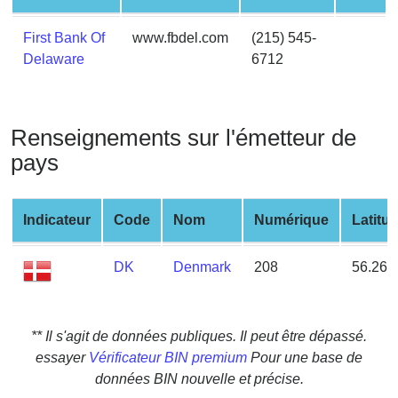
from
BIN
First Bank Of
www.fbdel.com
(215) 545-
Delaware
6712
Credit
Card
Checker
Service
Renseignements sur l'émetteur de
pays
What
is
Indicateur
Code
Nom
Numérique
Latitu
My
IP
Address
DK
Denmark
208
56.263
?
IP
Lookup
** Il s'agit de données publiques. Il peut être dépassé.
essayer
Vérificateur BIN premium
Pour une base de
IP
données BIN nouvelle et précise.
BIN