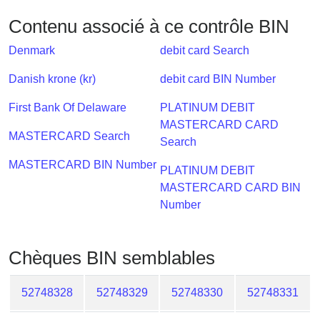
Checker
Contenu associé à ce contrôle BIN
/
Validator
Denmark
debit card Search
Danish krone (kr)
debit card BIN Number
First Bank Of Delaware
PLATINUM DEBIT
MASTERCARD CARD
MASTERCARD Search
Search
MASTERCARD BIN Number
PLATINUM DEBIT
MASTERCARD CARD BIN
Number
Chèques BIN semblables
52748328
52748329
52748330
52748331