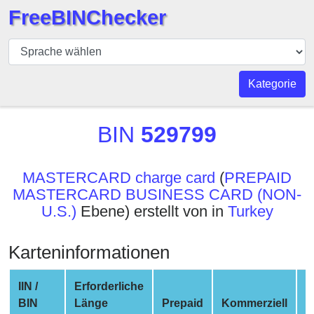
FreeBINChecker
BIN
Prüfer
BIN
Kategorie
Suche
BIN
BIN
529799
Nummer
BIN
MASTERCARD charge card
(
PREPAID
API
MASTERCARD BUSINESS CARD (NON-
BIN
U.S.)
Ebene) erstellt von in
Turkey
Generator
BIN
Karteninformationen
Checker
v2
IIN /
Erforderliche
BIN
BIN
Länge
Prepaid
Kommerziell
N