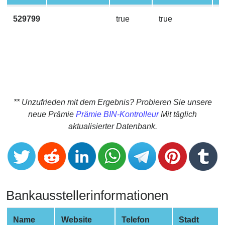
CC
Generator
529799
true
true
M
from
Banks
Credit
Card
Validator
** Unzufrieden mit dem Ergebnis? Probieren Sie unsere
Credit
neue Prämie
Prämie BIN-Kontrolleur
Mit täglich
Card
aktualisierter Datenbank.
Generator
Random
Credit
Card
Generator
Bankausstellerinformationen
Generate
Credit
Name
Website
Telefon
Stadt
Card