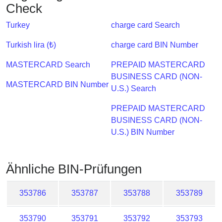
Checker
Check
/
Turkey
charge card Search
Validator
Turkish lira (₺)
charge card BIN Number
MASTERCARD Search
PREPAID MASTERCARD
BUSINESS CARD (NON-
MASTERCARD BIN Number
U.S.) Search
PREPAID MASTERCARD
BUSINESS CARD (NON-
U.S.) BIN Number
Ähnliche BIN-Prüfungen
353786
353787
353788
353789
353790
353791
353792
353793