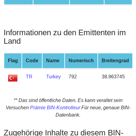
from
BIN
Credit
Card
Informationen zu den Emittenten im
Checker
Land
Service
Flag
Code
Name
Numerisch
Breitengrad
What
is
My
TR
Turkey
792
38.963745
IP
Address
?
** Das sind öffentliche Daten. Es kann veraltet sein
IP
Versuchen
Prämie BIN-Kontrolleur
Für neue, genaue BIN-
Lookup
Datenbank.
IP
Zugehörige Inhalte zu diesem BIN-
BIN