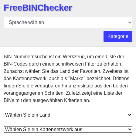
FreeBINChecker
BIN
Prüfer
BIN
Kategorie
Suche
BIN
BIN-Nummernsuche ist ein Werkzeug, um eine Liste der
Nummer
BIN-Codes durch einen schrittweisen Filter zu erhalten.
BIN
Zunächst wählen Sie das Land der Favoriten. Zweitens ist
API
das Kartennetzwerk, auch als "Marke" bezeichnet. Drittens
finden Sie die verfügbaren Finanzinstitute aus den beiden
BIN
vorangegangenen Schritten. Zuletzt zeigt eine Liste der
Generator
BINs mit den ausgewählten Kriterien an.
BIN
Checker
v2
BIN