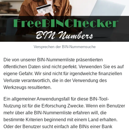
from
BIN
Credit
Card
Checker
Service
Versprechen der BIN-Nummernsuche
What
Die von unserer BIN-Nummernliste präsentierten
is
öffentlichen Daten sind nicht perfekt. Verwenden Sie es auf
My
eigene Gefahr. Wir sind nicht für irgendwelche finanziellen
IP
Verluste verantwortlich, die in der Verwendung des
Address
Werkzeugs resultierten.
?
Ein allgemeiner Anwendungsfall für diese BIN-Tool-
IP
Nutzung ist für die Erforschung Zwecke. Wenn ein Benutzer
Lookup
mehr über alle BIN-Nummernliste erfahren will, die
IP
bestimmte Kriterien beginnend mit einem Land erhalten.
BIN
Oder der Benutzer sucht einfach alle BINs einer Bank