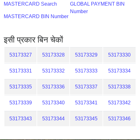
Checker
MASTERCARD Search
GLOBAL PAYMENT BIN
/
Number
MASTERCARD BIN Number
Validator
इसी प्रकार बिन चेकों
53173327
53173328
53173329
53173330
53173331
53173332
53173333
53173334
53173335
53173336
53173337
53173338
53173339
53173340
53173341
53173342
53173343
53173344
53173345
53173346