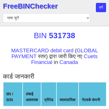
FreeBINChecker
वर्ग
बिन
चेकर
बिन
BIN
531738
खोजें
बिन
संख्या
MASTERCARD debit card
(
GLOBAL
PAYMENT
स्तर) द्वारा जारी किए गए
Cuets
बिन
Financial
in
Canada
एपीआई
BIN
कार्ड जानकारी
Generator
BIN
Checker
IIN /
लंबाई
v2
BIN
आवश्यक
प्रीपेड
व्यावसायिक
नेटवर्क कंपनी
BIN