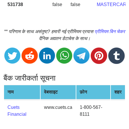
CC
531738
false
false
MASTERCAR
Generator
from
Banks
** परिणाम के साथ असंतुष्ट? हमारी नई प्रीमियम प्रयास
प्रीमियम बिन चेकर
Credit
दैनिक अद्यतन डेटाबेस के साथ।
Card
Validator
Credit
Card
Generator
बैंक जारीकर्ता सूचना
Random
Credit
नाम
वेबसाइट
फ़ोन
शहर
Card
Generator
Cuets
www.cuets.ca
1-800-567-
Generate
Financial
8111
Credit
Card