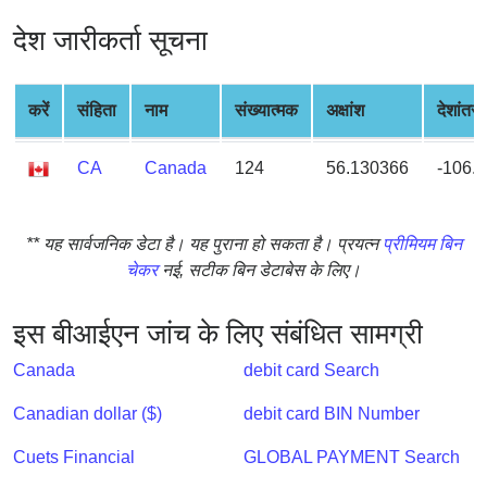
from
देश जारीकर्ता सूचना
BIN
Credit
Card
करें
संहिता
नाम
संख्यात्मक
अक्षांश
देशांतर
Checker
Service
CA
Canada
124
56.130366
-106.
What
** यह सार्वजनिक डेटा है। यह पुराना हो सकता है। प्रयत्न
प्रीमियम बिन
is
चेकर
नई, सटीक बिन डेटाबेस के लिए।
My
IP
Address
इस बीआईएन जांच के लिए संबंधित सामग्री
?
Canada
debit card Search
IP
Lookup
Canadian dollar ($)
debit card BIN Number
IP
Cuets Financial
GLOBAL PAYMENT Search
BIN