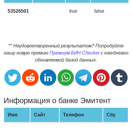
CC
Generator
53526501
true
false
from
Banks
Credit
Card
** Неудовлетворенный результатом? Попробуйте
Validator
нашу новую премию
Премиум БИН Checker
с ежедневно
обновляемой базой данных.
Credit
Card
Generator
Random
Credit
Информация о банке Эмитент
Card
Generator
Имя
Сайт
Телефон
City
Generate
Credit
Card