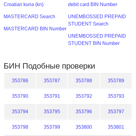
Checker
Croatian kuna (kn)
debit card BIN Number
/
MASTERCARD Search
UNEMBOSSED PREPAID
Validator
STUDENT Search
MASTERCARD BIN Number
UNEMBOSSED PREPAID
STUDENT BIN Number
БИН Подобные проверки
353786
353787
353788
353789
353790
353791
353792
353793
353794
353795
353796
353797
353798
353799
353800
353801