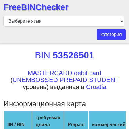
FreeBINChecker
БИН
шашка
БИН
категория
Поиск
БИН
BIN
53526501
номер
БИН
MASTERCARD debit card
API
(
UNEMBOSSED PREPAID STUDENT
BIN
уровень) выданная в
Croatia
Generator
BIN
Информационная карта
Checker
v2
требуемая
BIN
IIN / BIN
длина
Prepaid
коммерческий