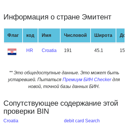
from
BIN
Информация о стране Эмитент
Credit
Card
Checker
Флаг
код
Имя
Числовой
Широта
Дол
Service
HR
Croatia
191
45.1
15.
What
is
My
** Это общедоступные данные. Это может быть
IP
устаревшей. Пытаться
Премиум БИН Checker
для
Address
новой, точной базы данных БИН.
?
IP
Сопутствующее содержание этой
Lookup
проверки BIN
IP
Croatia
debit card Search
BIN