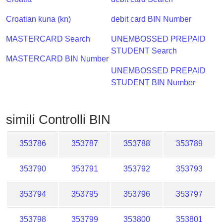
Checker
/
Croatian kuna (kn)
debit card BIN Number
Validator
MASTERCARD Search
UNEMBOSSED PREPAID
STUDENT Search
MASTERCARD BIN Number
UNEMBOSSED PREPAID
STUDENT BIN Number
simili Controlli BIN
353786
353787
353788
353789
353790
353791
353792
353793
353794
353795
353796
353797
353798
353799
353800
353801