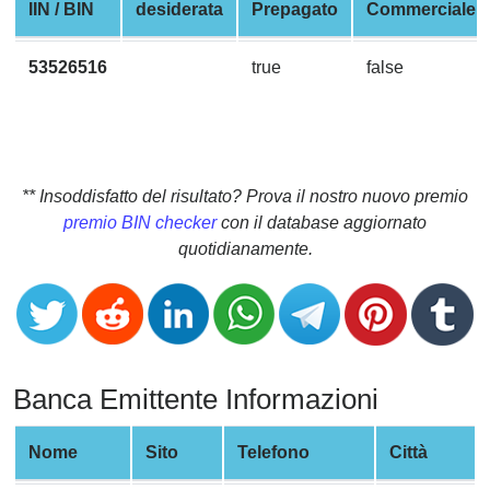
CC
IIN / BIN
desiderata
Prepagato
Commerciale
Generator
from
53526516
true
false
Banks
Credit
Card
Validator
** Insoddisfatto del risultato? Prova il nostro nuovo premio
premio BIN checker
con il database aggiornato
Credit
quotidianamente.
Card
Generator
Random
Credit
Card
Banca Emittente Informazioni
Generator
Generate
Nome
Sito
Telefono
Città
Credit
Card