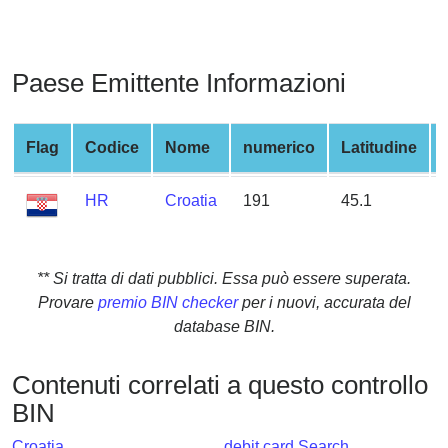
from
BIN
Credit
Paese Emittente Informazioni
Card
Checker
Service
Flag
Codice
Nome
numerico
Latitudine
HR
Croatia
191
45.1
What
is
My
IP
** Si tratta di dati pubblici. Essa può essere superata.
Address
Provare
premio BIN checker
per i nuovi, accurata del
?
database BIN.
IP
Lookup
Contenuti correlati a questo controllo
BIN
IP
BIN
Croatia
debit card Search