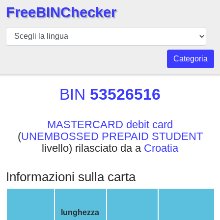
FreeBINChecker
BIN
checker
BIN
Categoria
Ricerca
BIN
BIN
53526516
Numero
BIN
MASTERCARD debit card
API
(
UNEMBOSSED PREPAID STUDENT
BIN
livello) rilasciato da a
Croatia
Generator
BIN
Informazioni sulla carta
Checker
v2
BIN
lunghezza