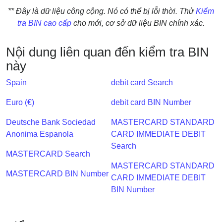
IP
** Đây là dữ liệu công cộng. Nó có thể bị lỗi thời. Thử
Kiểm
BIN
tra BIN cao cấp
cho mới, cơ sở dữ liệu BIN chính xác.
Checker
/
Nội dung liên quan đến kiểm tra BIN
Validator
này
Spain
debit card Search
Euro (€)
debit card BIN Number
Deutsche Bank Sociedad
MASTERCARD STANDARD
Anonima Espanola
CARD IMMEDIATE DEBIT
Search
MASTERCARD Search
MASTERCARD STANDARD
MASTERCARD BIN Number
CARD IMMEDIATE DEBIT
BIN Number