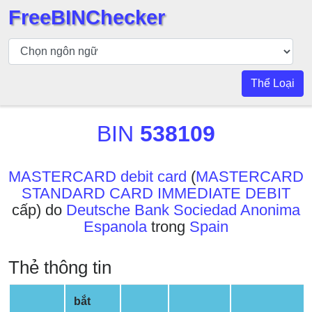
FreeBINChecker
Kiểm
tra
BIN
Thể Loại
Tìm
kiếm
BIN
538109
BIN
Số
BIN
MASTERCARD debit card
(
MASTERCARD
STANDARD CARD IMMEDIATE DEBIT
BIN
cấp) do
Deutsche Bank Sociedad Anonima
API
Espanola
trong
Spain
BIN
Generator
Thẻ thông tin
BIN
Checker
bắt
v2