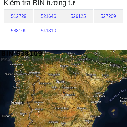
Kiểm tra BIN tương tự
512729
521646
526125
527209
538109
541310