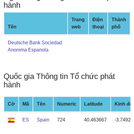
hành
Credit
Card
from
Trang
Điện
Thành
BIN
Tên
web
thoại
phố
Credit
Deutsche Bank Sociedad
Card
Anonima Espanola
Checker
Service
What
Quốc gia Thông tin Tổ chức phát
is
hành
My
IP
Address
Cờ
Mã
Tên
Numeric
Latitude
Kinh độ
?
ES
Spain
724
40.463667
-3.74922
IP
Lookup