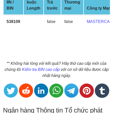
IIN /
buộc
Trả
Thương
BIN
BIN
Length
trước
mại
Công ty Mạn
CC
Generator
538109
false
false
MASTERCAR
from
Banks
Credit
Card
Validator
** Không hài lòng với kết quả? Hãy thử cao cấp mới của
Credit
chúng tôi
Kiểm tra BIN cao cấp
với cơ sở dữ liệu được cập
Card
nhật hàng ngày.
Generator
Random
Credit
Card
Generator
Ngân hàng Thông tin Tổ chức phát
Generate