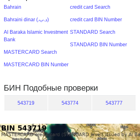
Checker
Bahrain
credit card Search
/
Validator
Bahraini dinar (.د.ب)
credit card BIN Number
Al Baraka Islamic Investment
STANDARD Search
Bank
STANDARD BIN Number
MASTERCARD Search
MASTERCARD BIN Number
БИН Подобные проверки
543719
543774
543777