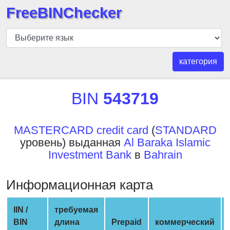
FreeBINChecker
БИН
шашка
БИН
категория
Поиск
БИН
BIN
543719
номер
БИН
MASTERCARD credit card
(
STANDARD
API
уровень) выданная
Al Baraka Islamic
BIN
Investment Bank
в
Bahrain
Generator
BIN
Информационная карта
Checker
v2
IIN /
требуемая
BIN
BIN
длина
Prepaid
коммерческий