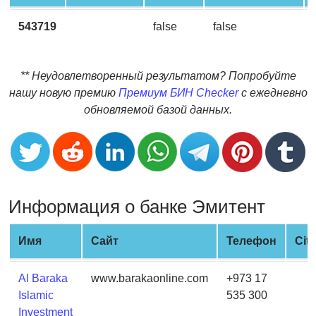
CC
Generator
543719
false
false
from
Banks
** Неудовлетворенный результатом? Попробуйте
Credit
нашу новую премию
Премиум БИН Checker
с ежедневно
Card
обновляемой базой данных.
Validator
Credit
Card
Generator
Информация о банке Эмитент
Random
Credit
Card
Имя
Сайт
Телефон
City
Generator
Generate
Al Baraka
www.barakaonline.com
+973 17
Credit
Islamic
535 300
Card
Investment