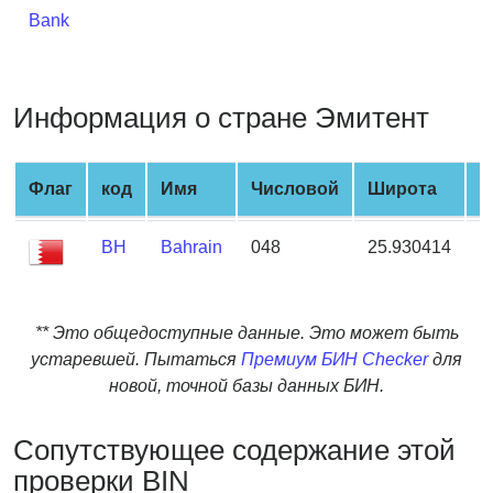
from
Bank
BIN
Credit
Card
Информация о стране Эмитент
Checker
Service
Флаг
код
Имя
Числовой
Широта
Д
What
BH
Bahrain
048
25.930414
5
is
My
IP
Address
** Это общедоступные данные. Это может быть
?
устаревшей. Пытаться
Премиум БИН Checker
для
новой, точной базы данных БИН.
IP
Lookup
Сопутствующее содержание этой
IP
проверки BIN
BIN