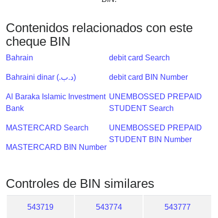
Checker
/
Contenidos relacionados con este
Validator
cheque BIN
Bahrain
debit card Search
Bahraini dinar (.د.ب)
debit card BIN Number
Al Baraka Islamic Investment
UNEMBOSSED PREPAID
Bank
STUDENT Search
MASTERCARD Search
UNEMBOSSED PREPAID
STUDENT BIN Number
MASTERCARD BIN Number
Controles de BIN similares
543719
543774
543777