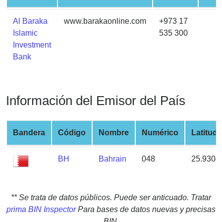
from
BIN
Al Baraka
www.barakaonline.com
+973 17
Islamic
535 300
Credit
Investment
Card
Bank
Checker
Service
Información del Emisor del País
What
is
My
Bandera
Código
Nombre
Numérico
Latitud
IP
Address
BH
Bahrain
048
25.9304
?
IP
Lookup
** Se trata de datos públicos. Puede ser anticuado. Tratar
IP
prima BIN Inspector
Para bases de datos nuevas y precisas
BIN
BIN.