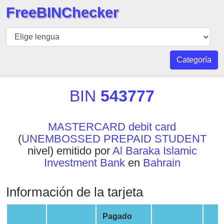
FreeBINChecker
BIN
Inspector
BIN
Categoría
Buscar
BIN
BIN
543777
Número
BIN
MASTERCARD debit card
API
(
UNEMBOSSED PREPAID STUDENT
BIN
nivel) emitido por
Al Baraka Islamic
Generator
Investment Bank
en
Bahrain
BIN
Checker
Información de la tarjeta
v2
BIN
Pagado