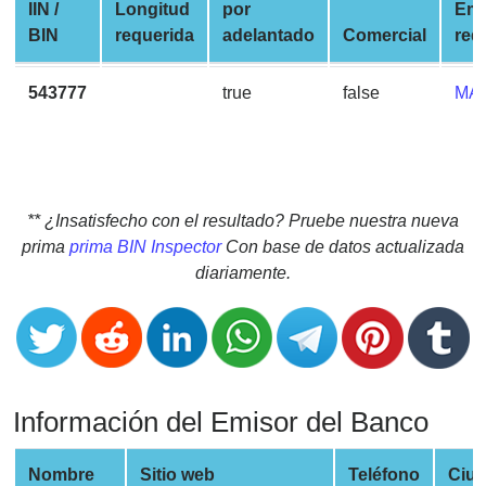
CC
IIN /
Longitud
por
Emp
Generator
BIN
requerida
adelantado
Comercial
red
from
Banks
543777
true
false
MA
Credit
Card
Validator
** ¿Insatisfecho con el resultado? Pruebe nuestra nueva
Credit
prima
prima BIN Inspector
Con base de datos actualizada
Card
diariamente.
Generator
Random
Credit
Card
Generator
Información del Emisor del Banco
Generate
Credit
Nombre
Sitio web
Teléfono
Ciu
Card