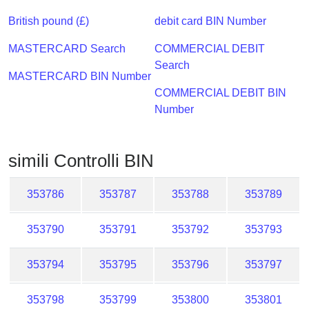
Checker
British pound (£)
debit card BIN Number
/
Validator
MASTERCARD Search
COMMERCIAL DEBIT
Search
MASTERCARD BIN Number
COMMERCIAL DEBIT BIN
Number
simili Controlli BIN
353786
353787
353788
353789
353790
353791
353792
353793
353794
353795
353796
353797
353798
353799
353800
353801