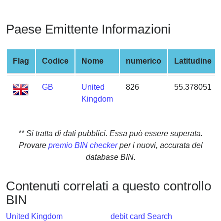
from
BIN
Paese Emittente Informazioni
Credit
Card
Checker
Flag
Codice
Nome
numerico
Latitudine
Service
GB
United
826
55.378051
Kingdom
What
is
My
** Si tratta di dati pubblici. Essa può essere superata.
IP
Provare
premio BIN checker
per i nuovi, accurata del
Address
database BIN.
?
IP
Contenuti correlati a questo controllo
Lookup
BIN
IP
BIN
United Kingdom
debit card Search