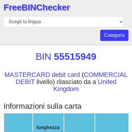
FreeBINChecker
BIN
checker
BIN
Categoria
Ricerca
BIN
BIN
55515949
Numero
BIN
MASTERCARD debit card
(
COMMERCIAL
API
DEBIT
livello) rilasciato da a
United
BIN
Kingdom
Generator
BIN
Informazioni sulla carta
Checker
v2
BIN
lunghezza