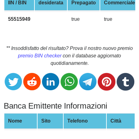
CC
IIN / BIN
desiderata
Prepagato
Commerciale
Generator
from
55515949
true
true
Banks
Credit
Card
** Insoddisfatto del risultato? Prova il nostro nuovo premio
Validator
premio BIN checker
con il database aggiornato
quotidianamente.
Credit
Card
Generator
Random
Credit
Banca Emittente Informazioni
Card
Generator
Nome
Sito
Telefono
Città
Generate
Credit
Card