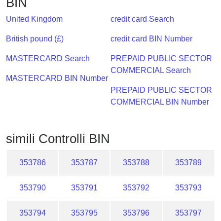
BIN
Checker
/
United Kingdom
credit card Search
Validator
British pound (£)
credit card BIN Number
MASTERCARD Search
PREPAID PUBLIC SECTOR
COMMERCIAL Search
MASTERCARD BIN Number
PREPAID PUBLIC SECTOR
COMMERCIAL BIN Number
simili Controlli BIN
353786
353787
353788
353789
353790
353791
353792
353793
353794
353795
353796
353797