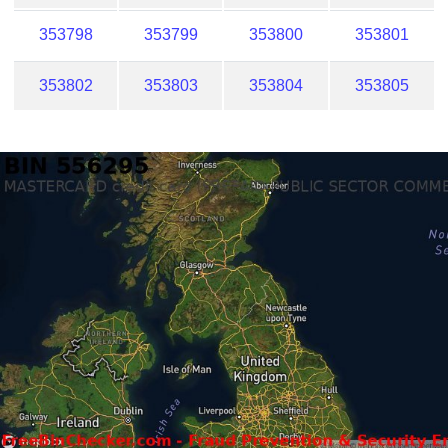
353798
353799
353800
353801
353802
353803
353804
353805