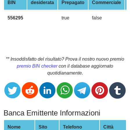
CC
BIN
desiderata
Prepagato
Commerciale
Generator
from
556295
true
false
Banks
Credit
Card
Validator
** Insoddisfatto del risultato? Prova il nostro nuovo premio
Credit
premio BIN checker
con il database aggiornato
Card
quotidianamente.
Generator
Random
Credit
Card
Generator
Banca Emittente Informazioni
Generate
Credit
Nome
Sito
Telefono
Città
Card