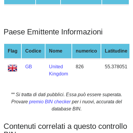
from
BIN
Credit
Card
Paese Emittente Informazioni
Checker
Service
Flag
Codice
Nome
numerico
Latitudine
What
GB
United
826
55.378051
is
Kingdom
My
IP
Address
** Si tratta di dati pubblici. Essa può essere superata.
?
Provare
premio BIN checker
per i nuovi, accurata del
IP
database BIN.
Lookup
IP
Contenuti correlati a questo controllo
BIN