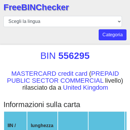
FreeBINChecker
BIN
checker
BIN
Categoria
Ricerca
BIN
BIN
556295
Numero
BIN
MASTERCARD credit card
(
PREPAID
API
PUBLIC SECTOR COMMERCIAL
livello)
BIN
rilasciato da a
United Kingdom
Generator
BIN
Informazioni sulla carta
Checker
v2
BIN
IIN /
lunghezza