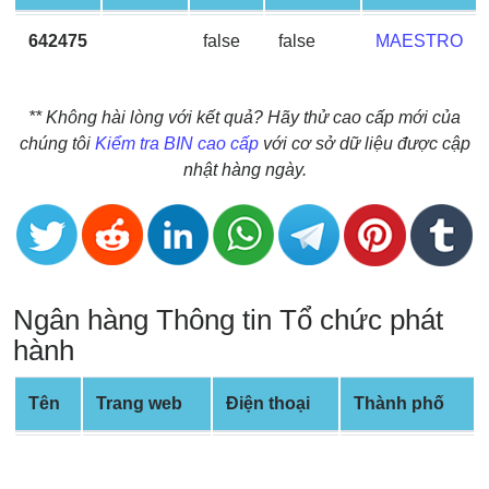
BIN
642475
false
false
MAESTRO
CC
Generator
from
** Không hài lòng với kết quả? Hãy thử cao cấp mới của
Banks
chúng tôi
Kiểm tra BIN cao cấp
với cơ sở dữ liệu được cập
nhật hàng ngày.
Credit
Card
Validator
Credit
Card
Ngân hàng Thông tin Tổ chức phát
Generator
hành
Random
Credit
Tên
Trang web
Điện thoại
Thành phố
Card
Generator
Generate