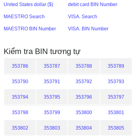
IP
United States dollar ($)
debit card BIN Number
BIN
MAESTRO Search
VISA. Search
Checker
/
MAESTRO BIN Number
VISA. BIN Number
Validator
Kiểm tra BIN tương tự
353786
353787
353788
353789
353790
353791
353792
353793
353794
353795
353796
353797
353798
353799
353800
353801
353802
353803
353804
353805