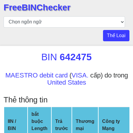
FreeBINChecker
Kiểm
tra
BIN
Thể Loại
Tìm
kiếm
BIN
642475
BIN
Số
BIN
MAESTRO debit card
(
VISA.
cấp) do trong
United States
BIN
API
Thẻ thông tin
BIN
Generator
bắt
BIN
IIN /
buộc
Trả
Thương
Công ty
Checker
BIN
Length
trước
mại
Mạng
v2