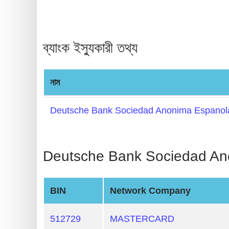
BIN
CC
Generator
ব্যাংক ইস্যুকারী তথ্য
from
Banks
নাম
Credit
Card
Deutsche Bank Sociedad Anonima Espanol
Validator
Credit
Deutsche Bank Sociedad Anon
Card
Generator
Random
BIN
Network Company
Credit
Card
512729
MASTERCARD
Generator