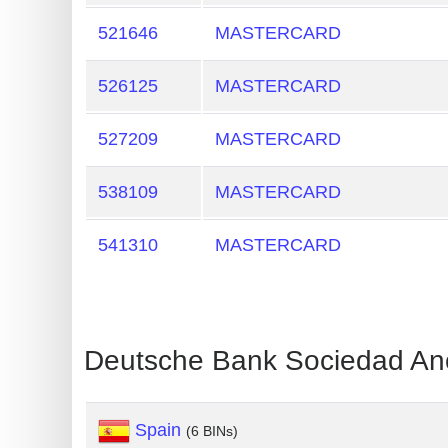
Generate
521646
MASTERCARD
Credit
Card
526125
MASTERCARD
from
BIN
527209
MASTERCARD
Credit
538109
MASTERCARD
Card
Checker
541310
MASTERCARD
Service
What
is
Deutsche Bank Sociedad Ano
My
IP
Address
Spain
(6 BINs)