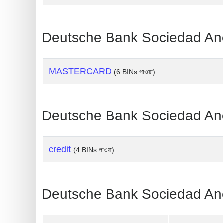
?
IP
Lookup
Deutsche Bank Sociedad Anonim
IP
BIN
MASTERCARD
(6 BINs পাওয়া)
Checker
/
Validator
Deutsche Bank Sociedad Anoni
credit
(4 BINs পাওয়া)
Deutsche Bank Sociedad Anonima