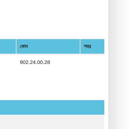
ফোন
শহর
902.24.00.28