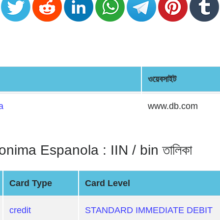
ওয়েবসাইট
a
www.db.com
ima Espanola : IIN / bin তালিকা
Card Type
Card Level
credit
STANDARD IMMEDIATE DEBIT