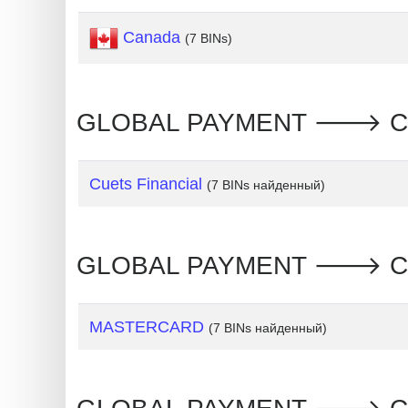
?
IP
Canada
(7 BINs)
Lookup
IP
BIN
GLOBAL PAYMENT 🡒 Cana
Checker
/
Cuets Financial
(7 BINs найденный)
Validator
GLOBAL PAYMENT 🡒 Can
MASTERCARD
(7 BINs найденный)