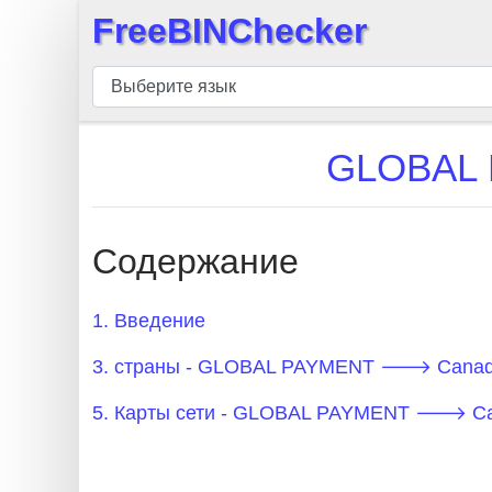
FreeBINChecker
×
БИН
шашка
БИН
GLOBAL 
Поиск
БИН
номер
Содержание
БИН
API
1. Введение
BIN
3. страны - GLOBAL PAYMENT 🡒 Cana
Generator
BIN
5. Карты сети - GLOBAL PAYMENT 🡒 C
Checker
v2