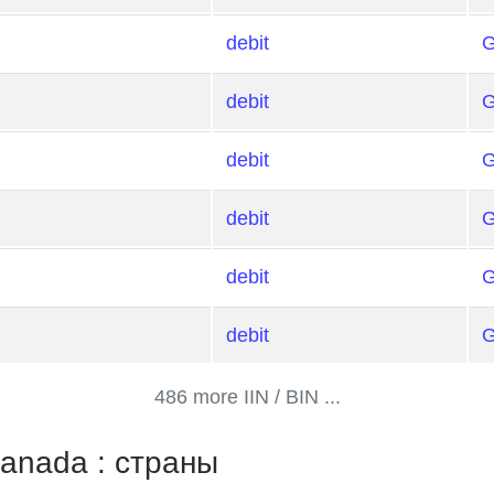
debit
debit
debit
debit
debit
debit
486 more IIN / BIN ...
ada : страны