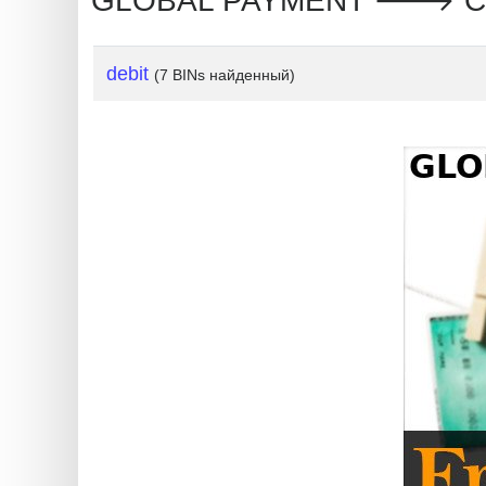
GLOBAL PAYMENT 🡒 Can
debit
(7 BINs найденный)