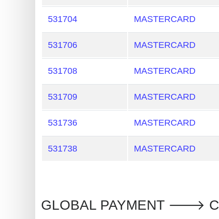
Generate
531704
MASTERCARD
Credit
Card
531706
MASTERCARD
from
BIN
531708
MASTERCARD
Credit
531709
MASTERCARD
Card
Checker
531736
MASTERCARD
Service
531738
MASTERCARD
What
is
My
IP
GLOBAL PAYMENT 🡒 Can
Address