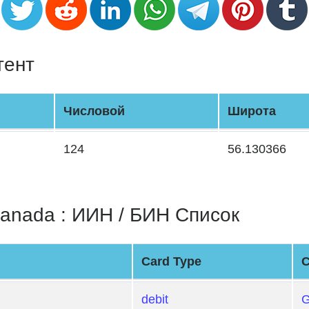
тент
Числовой
Широта
124
56.130366
da : ИИН / БИН Список
Card Type
C
debit