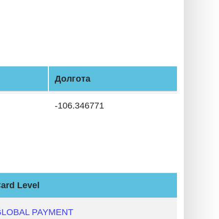
Долгота
-106.346771
ard Level
GLOBAL PAYMENT