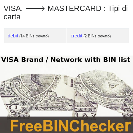
VISA. 🡒 MASTERCARD : Tipi di
carta
debit
credit
(14 BINs trovato)
(2 BINs trovato)