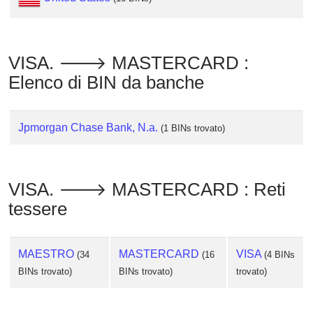
VISA. 🡒 MASTERCARD :
Elenco di BIN da banche
Jpmorgan Chase Bank, N.a.
(1 BINs trovato)
VISA. 🡒 MASTERCARD : Reti
tessere
MAESTRO
MASTERCARD
VISA
(34
(16
(4 BINs
BINs trovato)
BINs trovato)
trovato)