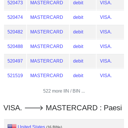
Checker
520473
MASTERCARD
debit
VISA.
/
Validator
520474
MASTERCARD
debit
VISA.
520482
MASTERCARD
debit
VISA.
520488
MASTERCARD
debit
VISA.
520497
MASTERCARD
debit
VISA.
521519
MASTERCARD
debit
VISA.
522 more IIN / BIN ...
VISA. 🡒 MASTERCARD : Paesi
United States
(16 BINs)