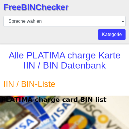
FreeBINChecker
BIN
Prüfer
BIN
Kategorie
Suche
BIN
Alle
PLATIMA charge Karte
Nummer
IIN / BIN Datenbank
BIN
API
IIN / BIN-Liste
BIN
Generator
BIN
Checker
v2
BIN