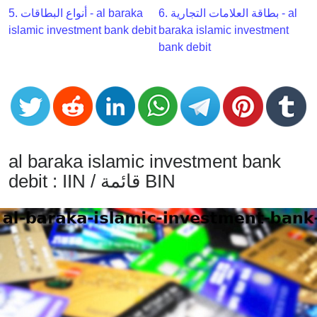
CC
6. بطاقة العلامات التجارية - al
5. أنواع البطاقات - al baraka
Generator
islamic investment bank debit
baraka islamic investment
from
bank debit
Banks
Credit
Card
Validator
Credit
al baraka islamic investment bank
Card
debit : IIN / قائمة BIN
Generator
Random
Credit
Card
Generator
Generate
Credit
Card