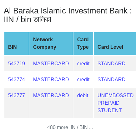
from
Al Baraka Islamic Investment Bank :
BIN
IIN / bin তালিকা
Credit
Card
Checker
Network
Card
Service
BIN
Company
Type
Card Level
What
543719
MASTERCARD
credit
STANDARD
is
My
543774
MASTERCARD
credit
STANDARD
IP
Address
543777
MASTERCARD
debit
UNEMBOSSED
?
PREPAID
IP
STUDENT
Lookup
480 more IIN / BIN ...
IP
BIN