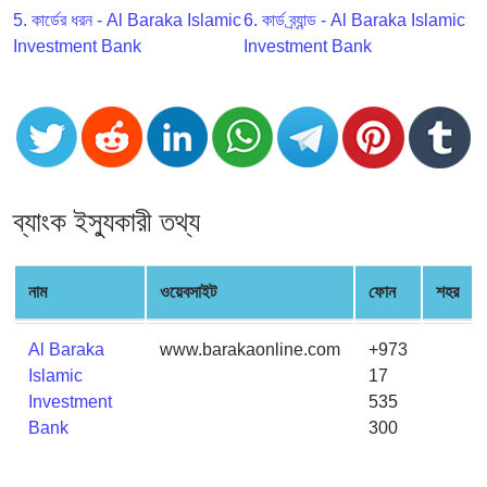
CC
5. কার্ডের ধরন - Al Baraka Islamic
6. কার্ড ব্র্যান্ড - Al Baraka Islamic
Generator
Investment Bank
Investment Bank
from
Banks
Credit
Card
Validator
ব্যাংক ইস্যুকারী তথ্য
Credit
Card
Generator
নাম
ওয়েবসাইট
ফোন
শহর
Random
Credit
Al Baraka
www.barakaonline.com
+973
Card
Islamic
17
Generator
Investment
535
Generate
Bank
300
Credit
Card