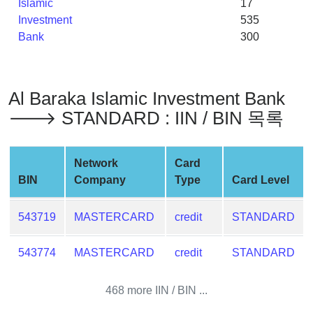
Islamic
17
Generator
Investment
535
Generate
Bank
300
Credit
Card
from
Al Baraka Islamic Investment Bank
BIN
🡒 STANDARD : IIN / BIN 목록
Credit
Card
Checker
Network
Card
Service
BIN
Company
Type
Card Level
What
543719
MASTERCARD
credit
STANDARD
is
My
543774
MASTERCARD
credit
STANDARD
IP
Address
468 more IIN / BIN ...
?