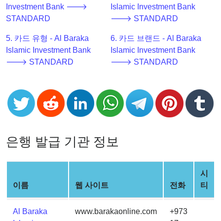
Investment Bank 🡒
Islamic Investment Bank
Checker
STANDARD
🡒 STANDARD
v2
BIN
5. 카드 유형 - Al Baraka
6. 카드 브랜드 - Al Baraka
CC
Islamic Investment Bank
Islamic Investment Bank
Generator
🡒 STANDARD
🡒 STANDARD
from
Banks
Credit
Card
Validator
은행 발급 기관 정보
Credit
Card
시
Generator
이름
웹 사이트
전화
티
Random
Credit
Al Baraka
www.barakaonline.com
+973
Card