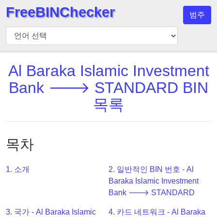
FreeBINChecker
범주
BIN
검
사
기
Al Baraka Islamic Investment
BIN
Bank 🡒 STANDARD BIN
검
목록
색
BIN
번
목차
호
BIN
1. 소개
2. 일반적인 BIN 번호 - Al
API
Baraka Islamic Investment
BIN
Bank 🡒 STANDARD
Generator
3. 국가 - Al Baraka Islamic
4. 카드 네트워크 - Al Baraka
BIN