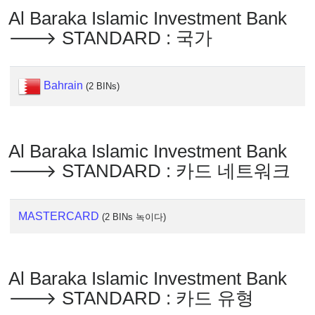
IP
Al Baraka Islamic Investment Bank
Lookup
🡒 STANDARD : 국가
IP
BIN
Checker
Bahrain
(2 BINs)
/
Validator
Al Baraka Islamic Investment Bank
🡒 STANDARD : 카드 네트워크
MASTERCARD
(2 BINs 녹이다)
Al Baraka Islamic Investment Bank
🡒 STANDARD : 카드 유형