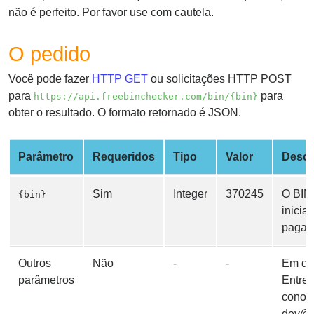
from
não é perfeito. Por favor use com cautela.
BIN
O pedido
Credit
Card
Você pode fazer
HTTP GET
ou solicitações HTTP POST
Checker
para
para
https://api.freebinchecker.com/bin/{bin}
Service
obter o resultado. O formato retornado é JSON.
What
Parâmetro
Requeridos
Tipo
Valor
Descr
is
My
IP
Sim
Integer
370245
O BIN 
{bin}
Address
inicia
?
pagam
IP
Outros
Não
-
-
Em de
Lookup
parâmetros
Entre 
IP
conos
BIN
dev@f