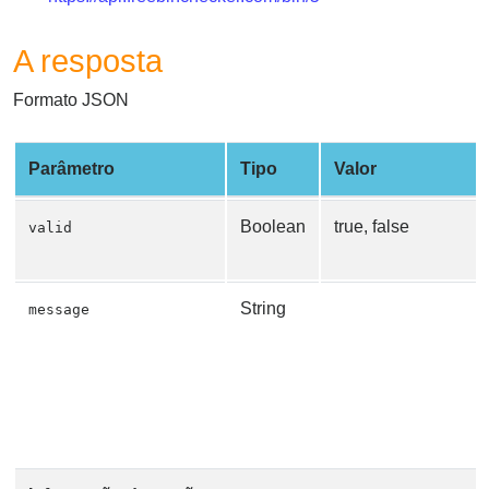
A resposta
Formato JSON
Parâmetro
Tipo
Valor
Boolean
true, false
valid
String
message