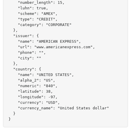
    "number_length": 15,

    "luhn": true,

    "scheme": "AMEX",

    "type": "CREDIT",

    "category": "CORPORATE"

  },

  "issuer": {

    "name": "AMERICAN EXPRESS",

    "url": "www.americanexpress.com",

    "phone": "",

    "city": ""

  },

  "country": {

    "name": "UNITED STATES",

    "alpha_2": "US",

    "numeric": "840",

    "latitude": 38,

    "longitude": -97,

    "currency": "USD",

    "currency_name": "United States dollar"

  }

}