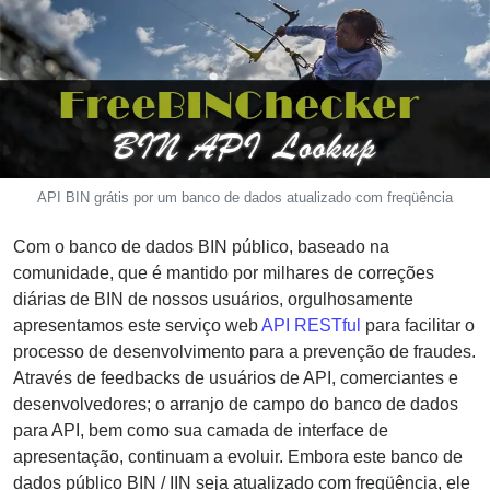
CC
Generator
from
Banks
Credit
Card
Validator
API BIN grátis por um banco de dados atualizado com freqüência
Credit
Com o banco de dados BIN público, baseado na
Card
comunidade, que é mantido por milhares de correções
Generator
diárias de BIN de nossos usuários, orgulhosamente
Random
apresentamos este serviço web
API RESTful
para facilitar o
Credit
processo de desenvolvimento para a prevenção de fraudes.
Card
Através de feedbacks de usuários de API, comerciantes e
Generator
desenvolvedores; o arranjo de campo do banco de dados
Generate
para API, bem como sua camada de interface de
Credit
apresentação, continuam a evoluir. Embora este banco de
Card
dados público BIN / IIN seja atualizado com freqüência, ele