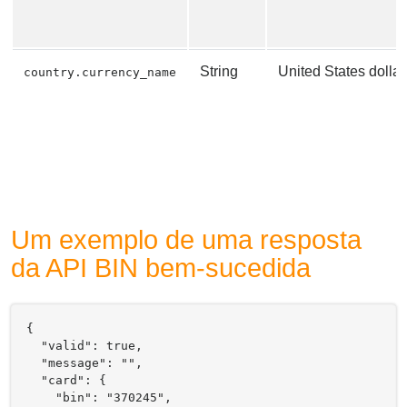
String
United States dollar
country.currency_name
Um exemplo de uma resposta
da API BIN bem-sucedida
{

  "valid": true,

  "message": "",

  "card": {

    "bin": "370245",
