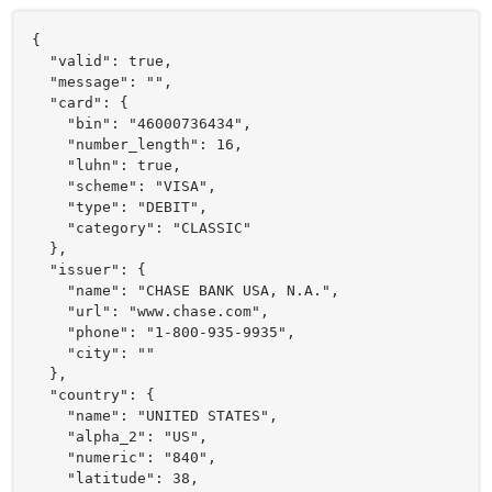
{

  "valid": true,

  "message": "",

  "card": {

    "bin": "46000736434",

    "number_length": 16,

    "luhn": true,

    "scheme": "VISA",

    "type": "DEBIT",

    "category": "CLASSIC"

  },

  "issuer": {

    "name": "CHASE BANK USA, N.A.",

    "url": "www.chase.com",

    "phone": "1-800-935-9935",

    "city": ""

  },

  "country": {

    "name": "UNITED STATES",

    "alpha_2": "US",

    "numeric": "840",

    "latitude": 38,
