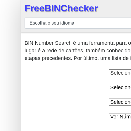
FreeBINChecker
×
BIN
Verificador
BIN
BIN Number Search é uma ferramenta para obt
Pesquisar
lugar é a rede de cartões, também conhecido 
BIN
etapas precedentes. Por último, uma lista de
Número
BIN
API
BIN
Generator
BIN
Checker
v2