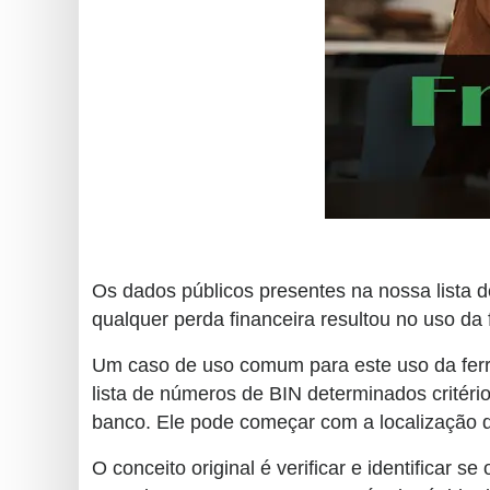
Generate
Credit
Card
from
BIN
Credit
Card
Checker
Service
Os dados públicos presentes na nossa lista d
qualquer perda financeira resultou no uso da
What
Um caso de uso comum para este uso da ferr
is
lista de números de BIN determinados crité
My
banco. Ele pode começar com a localização do
IP
Address
O conceito original é verificar e identificar 