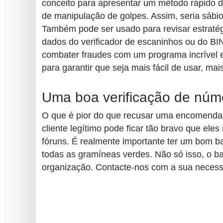
?
conceito para apresentar um método rápido de
de manipulação de golpes. Assim, seria sábio
IP
Também pode ser usado para revisar estratég
Lookup
dados do verificador de escaninhos ou do BIN
IP
combater fraudes com um programa incrível e
BIN
para garantir que seja mais fácil de usar, mais
Checker
/
Uma boa verificação de núme
Validator
O que é pior do que recusar uma encomenda 
cliente legítimo pode ficar tão bravo que el
fóruns. É realmente importante ter um bom ba
todas as gramíneas verdes. Não só isso, o b
organização. Contacte-nos com a sua necessi