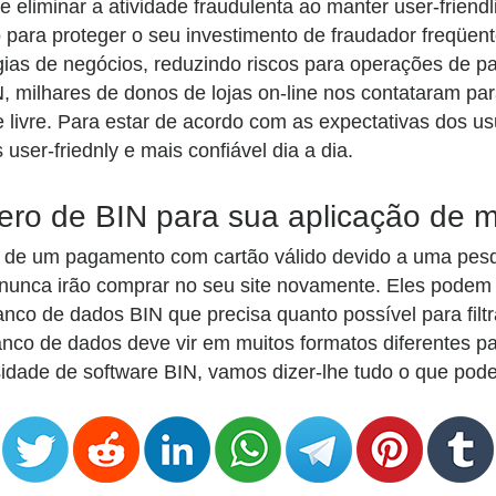
 eliminar a atividade fraudulenta ao manter user-friend
 para proteger o seu investimento de fraudador freqüen
ias de negócios, reduzindo riscos para operações de pa
, milhares de donos de lojas on-line nos contataram par
 livre. Para estar de acordo com as expectativas dos u
 user-friednly e mais confiável dia a dia.
ro de BIN para sua aplicação de mi
de um pagamento com cartão válido devido a uma pesqui
es nunca irão comprar no seu site novamente. Eles pode
nco de dados BIN que precisa quanto possível para filt
anco de dados deve vir em muitos formatos diferentes p
dade de software BIN, vamos dizer-lhe tudo o que pode