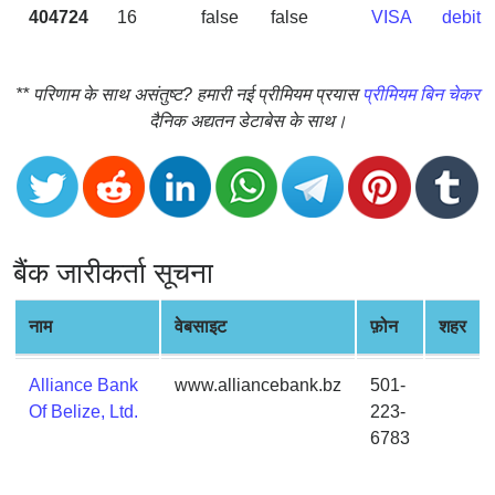
CC
404724
16
false
false
VISA
debit
Generator
from
Banks
** परिणाम के साथ असंतुष्ट? हमारी नई प्रीमियम प्रयास
प्रीमियम बिन चेकर
दैनिक अद्यतन डेटाबेस के साथ।
Credit
Card
Validator
Credit
Card
बैंक जारीकर्ता सूचना
Generator
Random
नाम
वेबसाइट
फ़ोन
शहर
Credit
Card
Alliance Bank
www.alliancebank.bz
501-
Generator
Of Belize, Ltd.
223-
Generate
6783
Credit
Card