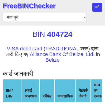
FreeBINChecker
वर्ग
बिन
चेकर
बिन
BIN
404724
खोजें
बिन
संख्या
VISA debit card
(
TRADITIONAL
स्तर) द्वारा
जारी किए गए
Alliance Bank Of Belize, Ltd.
in
बिन
Belize
एपीआई
BIN
कार्ड जानकारी
Generator
BIN
कार्ड
Checker
IIN /
लंबाई
नेटवर्क
का
v2
BIN
आवश्यक
प्रीपेड
व्यावसायिक
कंपनी
प्रकार
BIN