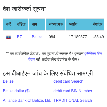
from
देश जारीकर्ता सूचना
BIN
Credit
Card
करें
संहिता
नाम
संख्यात्मक
अक्षांश
देशांतर
Checker
Service
BZ
Belize
084
17.189877
-88.497
What
** यह सार्वजनिक डेटा है। यह पुराना हो सकता है। प्रयत्न
प्रीमियम बिन
is
चेकर
नई, सटीक बिन डेटाबेस के लिए।
My
IP
Address
इस बीआईएन जांच के लिए संबंधित सामग्री
?
Belize
debit card Search
IP
Lookup
Belize dollar ($)
debit card BIN Number
IP
Alliance Bank Of Belize, Ltd.
TRADITIONAL Search
BIN