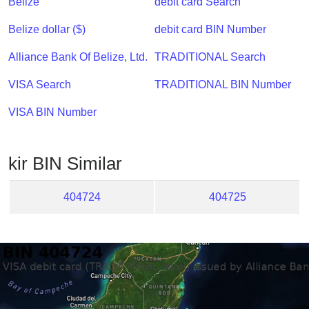
Belize
debit card Search
Checker
/
Belize dollar ($)
debit card BIN Number
Validator
Alliance Bank Of Belize, Ltd.
TRADITIONAL Search
VISA Search
TRADITIONAL BIN Number
VISA BIN Number
kir BIN Similar
404724
404725