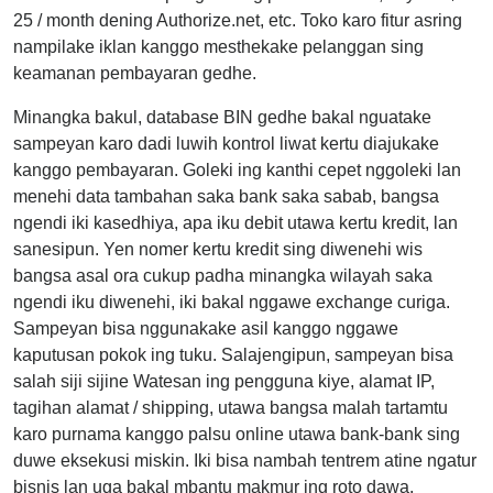
25 / month dening Authorize.net, etc. Toko karo fitur asring
nampilake iklan kanggo mesthekake pelanggan sing
keamanan pembayaran gedhe.
Minangka bakul, database BIN gedhe bakal nguatake
sampeyan karo dadi luwih kontrol liwat kertu diajukake
kanggo pembayaran. Goleki ing kanthi cepet nggoleki lan
menehi data tambahan saka bank saka sabab, bangsa
ngendi iki kasedhiya, apa iku debit utawa kertu kredit, lan
sanesipun. Yen nomer kertu kredit sing diwenehi wis
bangsa asal ora cukup padha minangka wilayah saka
ngendi iku diwenehi, iki bakal nggawe exchange curiga.
Sampeyan bisa nggunakake asil kanggo nggawe
kaputusan pokok ing tuku. Salajengipun, sampeyan bisa
salah siji sijine Watesan ing pengguna kiye, alamat IP,
tagihan alamat / shipping, utawa bangsa malah tartamtu
karo purnama kanggo palsu online utawa bank-bank sing
duwe eksekusi miskin. Iki bisa nambah tentrem atine ngatur
bisnis lan uga bakal mbantu makmur ing roto dawa.