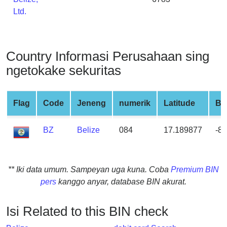
from
Ltd.
BIN
Credit
Card
Country Informasi Perusahaan sing
Checker
ngetokake sekuritas
Service
What
Flag
Code
Jeneng
numerik
Latitude
Bu
is
My
BZ
Belize
084
17.189877
-8
IP
Address
?
** Iki data umum. Sampeyan uga kuna. Coba
Premium BIN
IP
pers
kanggo anyar, database BIN akurat.
Lookup
IP
Isi Related to this BIN check
BIN