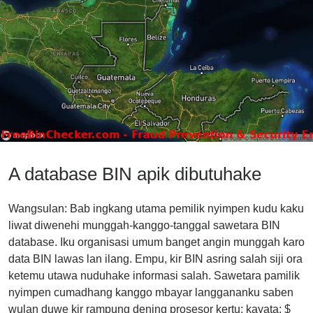
A database BIN apik dibutuhake
Wangsulan: Bab ingkang utama pemilik nyimpen kudu kaku
liwat diwenehi munggah-kanggo-tanggal sawetara BIN
database. Iku organisasi umum banget angin munggah karo
data BIN lawas lan ilang. Empu, kir BIN asring salah siji ora
ketemu utawa nuduhake informasi salah. Sawetara pamilik
nyimpen cumadhang kanggo mbayar langgananku saben
wulan duwe kir rampung dening prosesor kertu; kayata: $