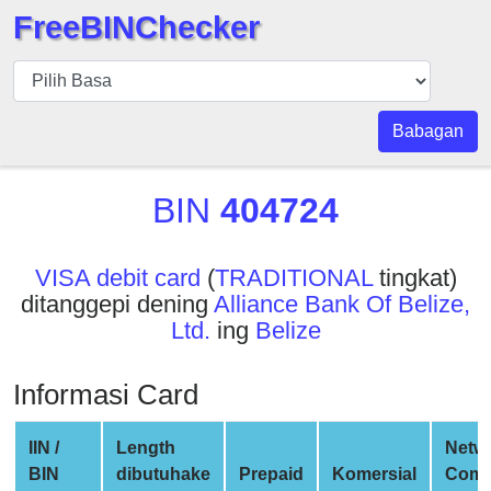
FreeBINChecker
BIN
pers
BIN
Babagan
Search
BIN
BIN
404724
Panggil
BIN
VISA debit card
(
TRADITIONAL
tingkat)
API
ditanggepi dening
Alliance Bank Of Belize,
BIN
Ltd.
ing
Belize
Generator
BIN
Informasi Card
Checker
v2
IIN /
Length
Netw
BIN
BIN
dibutuhake
Prepaid
Komersial
Com