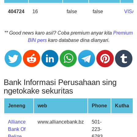
CC
Generator
404724
16
false
false
VISA
from
Banks
** Good news karo asil? Coba premium anyar kita
Premium
Credit
BIN pers
karo database dina dianyari.
Card
Validator
Credit
Card
Generator
Bank Informasi Perusahaan sing
Random
ngetokake sekuritas
Credit
Card
Jeneng
web
Phone
Kutha
Generator
Generate
Alliance
www.alliancebank.bz
501-
Credit
Bank Of
223-
Card
Belize,
6783