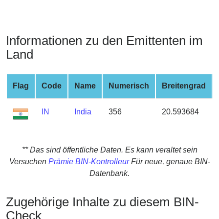
from
BIN
Credit
Informationen zu den Emittenten im
Card
Land
Checker
Service
Flag
Code
Name
Numerisch
Breitengrad
What
is
IN
India
356
20.593684
My
IP
Address
** Das sind öffentliche Daten. Es kann veraltet sein
?
Versuchen
Prämie BIN-Kontrolleur
Für neue, genaue BIN-
IP
Datenbank.
Lookup
Zugehörige Inhalte zu diesem BIN-
IP
BIN
Check