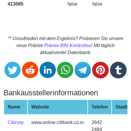
CC
413085
false
false
V
Generator
from
Banks
Credit
** Unzufrieden mit dem Ergebnis? Probieren Sie unsere
Card
neue Prämie
Prämie BIN-Kontrolleur
Mit täglich
Validator
aktualisierter Datenbank.
Credit
Card
Generator
Random
Bankausstellerinformationen
Credit
Card
Generator
Name
Website
Telefon
Stadt
Generate
Credit
Citicorp
www.online.citibank.co.in
2642
Card
2484