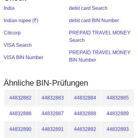
Checker
India
debit card Search
/
Validator
Indian rupee (₹)
debit card BIN Number
Citicorp
PREPAID TRAVEL MONEY
Search
VISA Search
PREPAID TRAVEL MONEY
VISA BIN Number
BIN Number
Ähnliche BIN-Prüfungen
44832882
44832883
44832884
44832885
44832886
44832887
44832888
44832889
44832890
44832891
44832892
44832893