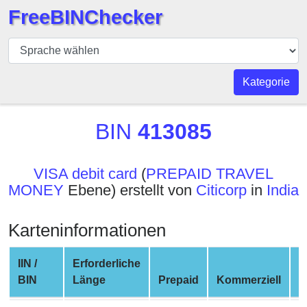
FreeBINChecker
BIN
Prüfer
BIN
Kategorie
Suche
BIN
BIN
413085
Nummer
BIN
VISA debit card
(
PREPAID TRAVEL
API
MONEY
Ebene) erstellt von
Citicorp
in
India
BIN
Generator
Karteninformationen
BIN
Checker
IIN /
Erforderliche
v2
BIN
Länge
Prepaid
Kommerziell
N
BIN