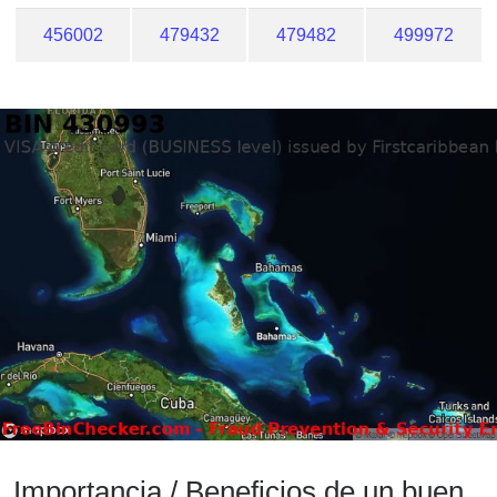
456002
479432
479482
499972
Importancia / Beneficios de un buen