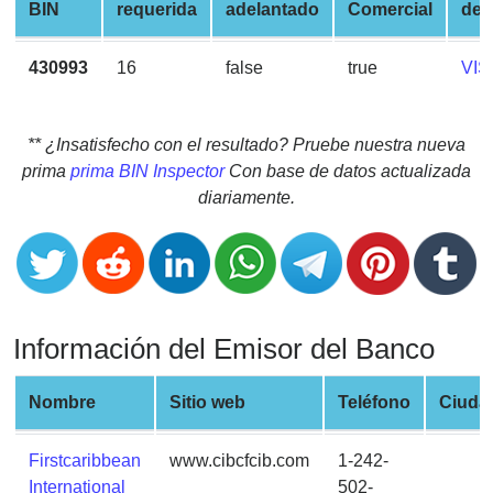
CC
BIN
requerida
adelantado
Comercial
de 
Generator
from
430993
16
false
true
VIS
Banks
Credit
** ¿Insatisfecho con el resultado? Pruebe nuestra nueva
Card
prima
prima BIN Inspector
Con base de datos actualizada
Validator
diariamente.
Credit
Card
Generator
Random
Información del Emisor del Banco
Credit
Card
Generator
Nombre
Sitio web
Teléfono
Ciuda
Generate
Credit
Firstcaribbean
www.cibcfcib.com
1-242-
Card
International
502-