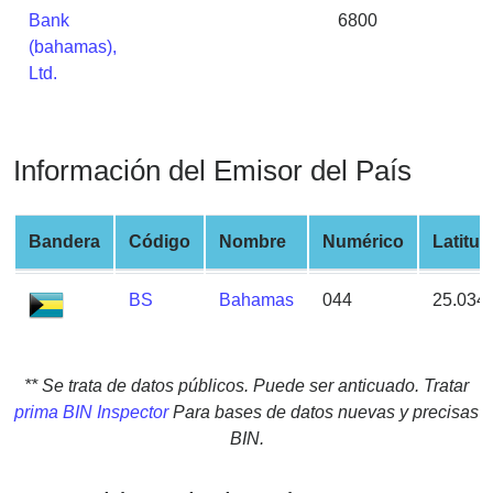
from
Bank
6800
BIN
(bahamas),
Ltd.
Credit
Card
Checker
Service
Información del Emisor del País
What
Bandera
Código
Nombre
Numérico
Latitud
is
My
BS
Bahamas
044
25.034
IP
Address
?
** Se trata de datos públicos. Puede ser anticuado. Tratar
IP
prima BIN Inspector
Para bases de datos nuevas y precisas
Lookup
BIN.
IP
BIN