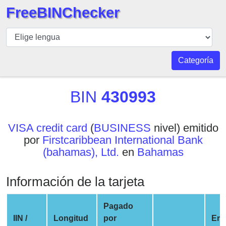
FreeBINChecker
BIN
Inspector
BIN
Categoría
Buscar
BIN
BIN
430993
Número
BIN
VISA credit card
(
BUSINESS
nivel) emitido
API
por
Firstcaribbean International Bank
BIN
(bahamas), Ltd.
en
Bahamas
Generator
BIN
Información de la tarjeta
Checker
v2
Pagado
BIN
IIN /
Longitud
por
Em