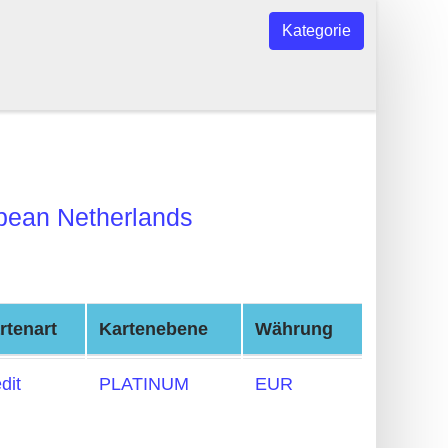
Kategorie
bean Netherlands
rtenart
Kartenebene
Währung
dit
PLATINUM
EUR