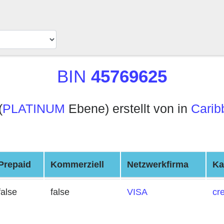
BIN
45769625
(
PLATINUM
Ebene) erstellt von in
Carib
Prepaid
Kommerziell
Netzwerkfirma
Ka
false
false
VISA
cre