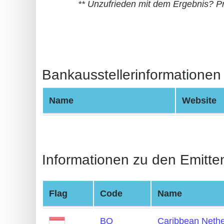
** Unzufrieden mit dem Ergebnis? P
BIN
CC
Generator
from
Banks
Bankausstellerinformationen
Credit
Name
Website
Card
Validator
Credit
Card
Informationen zu den Emitte
Generator
Random
Flag
Code
Name
Credit
Card
BQ
Caribbean Nethe
Generator