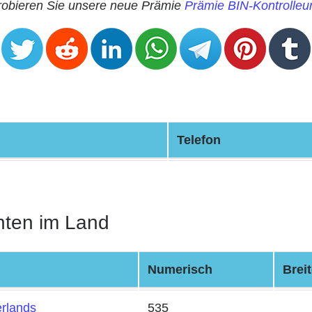
robieren Sie unsere neue Prämie
Prämie BIN-Kontrolleu
Telefon
nten im Land
Numerisch
Brei
rlands
535