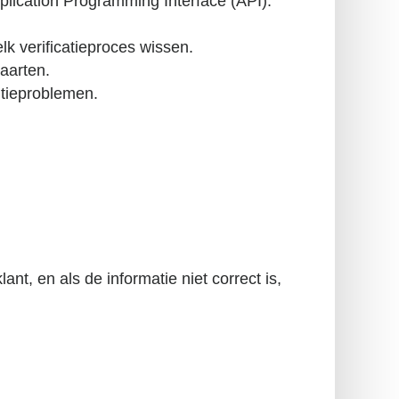
plication Programming Interface (API).
k verificatieproces wissen.
kaarten.
ntieproblemen.
t, en als de informatie niet correct is,