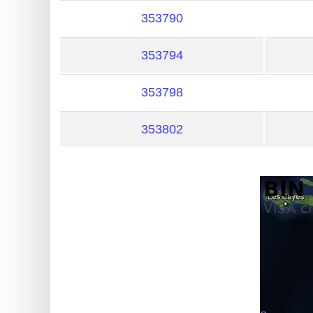
?
353790
IP
Lookup
353794
IP
BIN
353798
Checker
/
353802
Validator