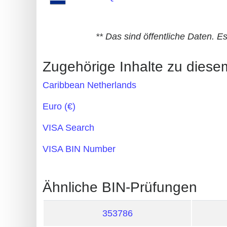
Generate
Credit
** Das sind öffentliche Daten. E
Card
from
Zugehörige Inhalte zu dies
BIN
Caribbean Netherlands
Credit
Card
Euro (€)
Checker
VISA Search
Service
VISA BIN Number
What
is
Ähnliche BIN-Prüfungen
My
IP
353786
Address