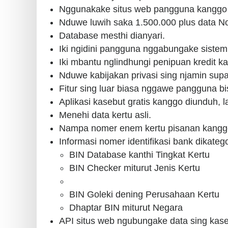
Nggunakake situs web pangguna kanggo ver
Nduwe luwih saka 1.500.000 plus data Nom
Database mesthi dianyari.
Iki ngidini pangguna nggabungake sistem
Iki mbantu nglindhungi penipuan kredit kan
Nduwe kabijakan privasi sing njamin supa
Fitur sing luar biasa nggawe pangguna bis
Aplikasi kasebut gratis kanggo diunduh, 
Menehi data kertu asli.
Nampa nomer enem kertu pisanan kanggo 
Informasi nomer identifikasi bank dikateg
BIN Database kanthi Tingkat Kertu
BIN Checker miturut Jenis Kertu
BIN Goleki dening Perusahaan Kertu
Dhaptar BIN miturut Negara
API situs web ngubungake data sing kase