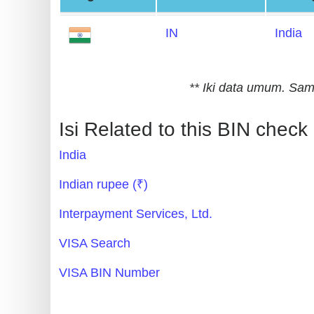
Generate
IN
India
Credit
Card
from
** Iki data umum. S
BIN
Credit
Isi Related to this BIN check
Card
India
Checker
Service
Indian rupee (₹)
Interpayment Services, Ltd.
What
is
VISA Search
My
VISA BIN Number
IP
Address