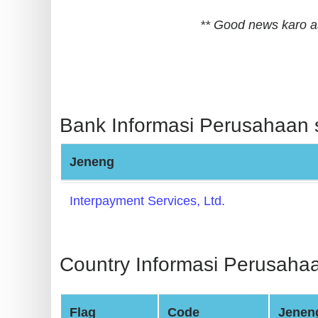
BIN
** Good news karo a
CC
Generator
from
Banks
Bank Informasi Perusahaan s
Credit
Card
Jeneng
Validator
Credit
Interpayment Services, Ltd.
Card
Generator
Random
Country Informasi Perusahaa
Credit
Card
Flag
Code
Jenen
Generator