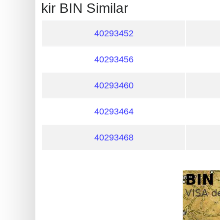
?
kir BIN Similar
IP
Lookup
40293452
IP
40293456
BIN
Checker
40293460
/
Validator
40293464
40293468