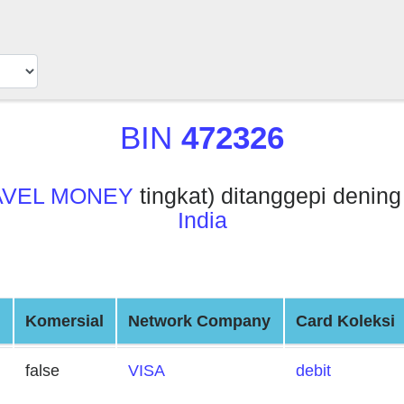
BIN
472326
AVEL MONEY
tingkat) ditanggepi denin
India
d
Komersial
Network Company
Card Koleksi
false
VISA
debit