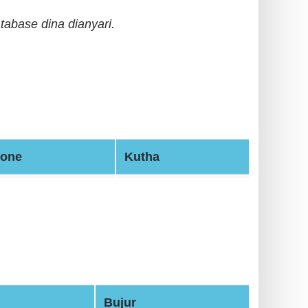
tabase dina dianyari.
one
Kutha
Bujur