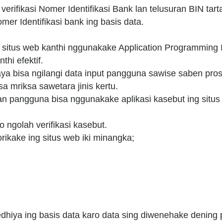
ifikasi Nomer Identifikasi Bank lan telusuran BIN tarta
er Identifikasi bank ing basis data.
 situs web kanthi nggunakake Application Programming I
thi efektif.
ya bisa ngilangi data input pangguna sawise saben prose
a mriksa sawetara jinis kertu.
lan pangguna bisa nggunakake aplikasi kasebut ing situ
ngolah verifikasi kasebut.
orikake ing situs web iki minangka;
dhiya ing basis data karo data sing diwenehake dening 