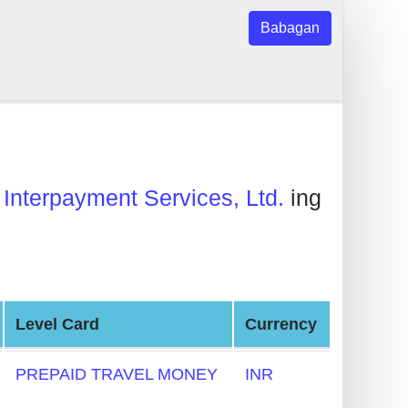
Babagan
g
Interpayment Services, Ltd.
ing
Level Card
Currency
PREPAID TRAVEL MONEY
INR