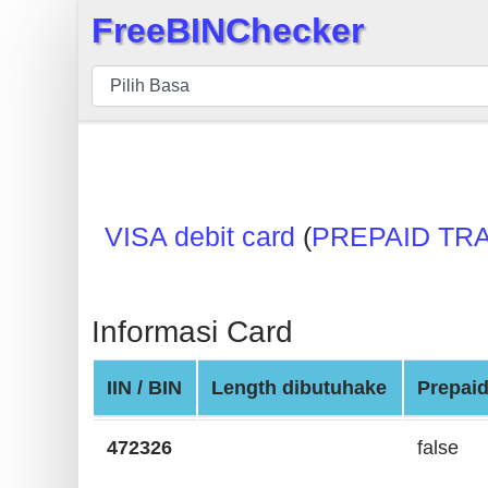
FreeBINChecker
×
BIN
pers
BIN
Search
BIN
VISA debit card
(
PREPAID TR
Panggil
BIN
API
Informasi Card
BIN
Generator
IIN / BIN
Length dibutuhake
Prepai
BIN
Checker
472326
false
v2