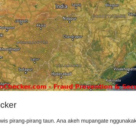
ecker
wis pirang-pirang taun. Ana akeh mupangate nggunakake