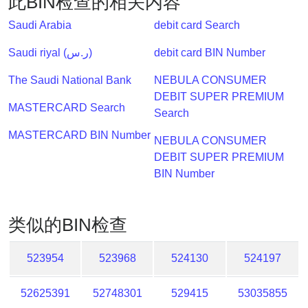
此BIN检查的相关内容
Lookup
IP
Saudi Arabia
debit card Search
BIN
Saudi riyal (ر.س)
debit card BIN Number
Checker
/
The Saudi National Bank
NEBULA CONSUMER
Validator
DEBIT SUPER PREMIUM
MASTERCARD Search
Search
MASTERCARD BIN Number
NEBULA CONSUMER
DEBIT SUPER PREMIUM
BIN Number
类似的BIN检查
523954
523968
524130
524197
52625391
52748301
529415
53035855