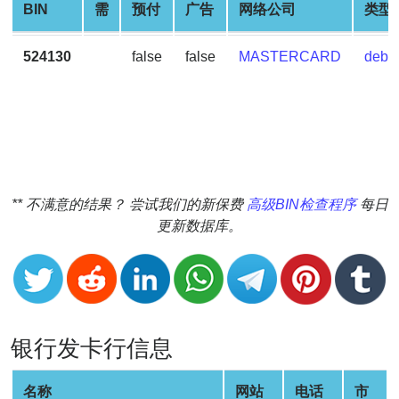
BIN
需
预付
广告
网络公司
类型
v2
BIN
524130
false
false
MASTERCARD
debit
CC
Generator
from
Banks
Credit
Card
** 不满意的结果？ 尝试我们的新保费
高级BIN检查程序
每日
Validator
更新数据库。
Credit
Card
Generator
Random
Credit
银行发卡行信息
Card
Generator
名称
网站
电话
市