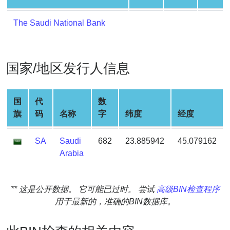
Generate
Credit
The Saudi National Bank
Card
from
BIN
国家/地区发行人信息
Credit
Card
Checker
国
代
数
Service
旗
码
名称
字
纬度
经度
What
SA
Saudi
682
23.885942
45.079162
is
Arabia
My
IP
** 这是公开数据。 它可能已过时。 尝试
高级BIN检查程序
Address
用于最新的，准确的BIN数据库。
?
IP