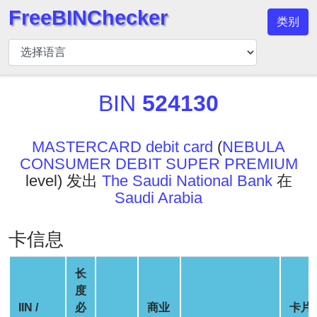
FreeBINChecker
类别
BIN
检
查
器
BIN
524130
BIN
搜
MASTERCARD debit card
(
NEBULA
索
CONSUMER DEBIT SUPER PREMIUM
BIN
level) 发出
The Saudi National Bank
在
号
Saudi Arabia
BIN
API
卡信息
BIN
Generator
长
度
BIN
IIN /
必
商业
卡片
Checker