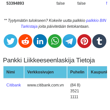
CC
53394893
false
false
M
Generator
from
Banks
** Tyytymätön tulokseen? Kokeile uutta palkkio
palkkio BIN
Tarkistaja
joita päivitetään tietokantaan.
Credit
Card
Validator
Credit
Card
Pankki Liikkeeseenlaskija Tietoja
Generator
Random
Nimi
Verkkosivujen
Puhelin
Kaupunki
Credit
Card
Citibank
www.citibank.com.vn
(84 8)
Generator
3521
Generate
1111
Credit
Card