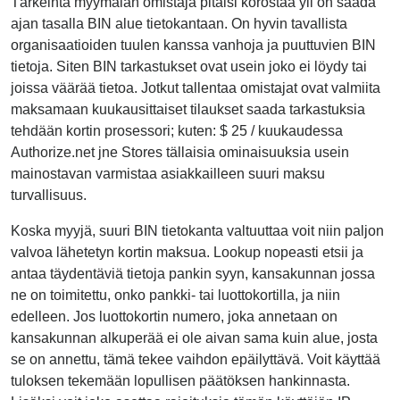
Tärkeintä myymälän omistaja pitäisi korostaa yli on saada
ajan tasalla BIN alue tietokantaan. On hyvin tavallista
organisaatioiden tuulen kanssa vanhoja ja puuttuvien BIN
tietoja. Siten BIN tarkastukset ovat usein joko ei löydy tai
joissa väärää tietoa. Jotkut tallentaa omistajat ovat valmiita
maksamaan kuukausittaiset tilaukset saada tarkastuksia
tehdään kortin prosessori; kuten: $ 25 / kuukaudessa
Authorize.net jne Stores tällaisia ominaisuuksia usein
mainostavan varmistaa asiakkailleen suuri maksu
turvallisuus.
Koska myyjä, suuri BIN tietokanta valtuuttaa voit niin paljon
valvoa lähetetyn kortin maksua. Lookup nopeasti etsii ja
antaa täydentäviä tietoja pankin syyn, kansakunnan jossa
ne on toimitettu, onko pankki- tai luottokortilla, ja niin
edelleen. Jos luottokortin numero, joka annetaan on
kansakunnan alkuperää ei ole aivan sama kuin alue, josta
se on annettu, tämä tekee vaihdon epäilyttävä. Voit käyttää
tuloksen tekemään lopullisen päätöksen hankinnasta.