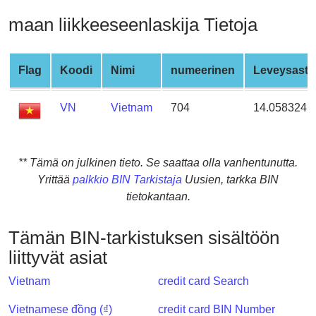
from
maan liikkeeseenlaskija Tietoja
BIN
Credit
Card
Flag
Koodi
Nimi
numeerinen
Leveysaste
Checker
Service
VN
Vietnam
704
14.058324
What
is
** Tämä on julkinen tieto. Se saattaa olla vanhentunutta.
My
Yrittää
palkkio BIN Tarkistaja
Uusien, tarkka BIN
IP
tietokantaan.
Address
?
Tämän BIN-tarkistuksen sisältöön
IP
liittyvät asiat
Lookup
Vietnam
credit card Search
IP
BIN
Vietnamese đồng (₫)
credit card BIN Number