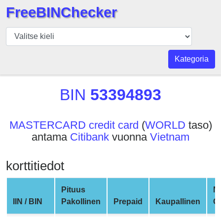
FreeBINChecker
BIN
Tarkistaja
BIN
Kategoria
haku
BIN
BIN
53394893
Määrä
BIN
MASTERCARD credit card
(
WORLD
taso)
API
antama
Citibank
vuonna
Vietnam
BIN
Generator
korttitiedot
BIN
Checker
Pituus
N
v2
IIN / BIN
Pakollinen
Prepaid
Kaupallinen
C
BIN