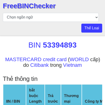
FreeBINChecker
Kiểm
tra
BIN
Thể Loại
Tìm
kiếm
BIN
53394893
BIN
Số
BIN
MASTERCARD credit card
(
WORLD
cấp)
do
Citibank
trong
Vietnam
BIN
API
Thẻ thông tin
BIN
Generator
bắt
BIN
buộc
Trả
Thương
Checker
IIN / BIN
Length
trước
mại
Công ty M
v2