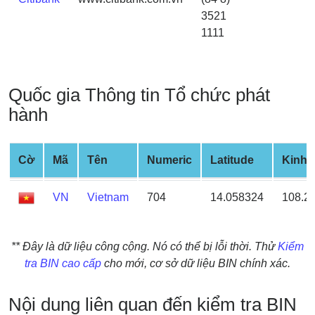
Credit
3521
Card
1111
from
BIN
Credit
Quốc gia Thông tin Tổ chức phát
Card
hành
Checker
Service
Cờ
Mã
Tên
Numeric
Latitude
Kinh 
What
is
VN
Vietnam
704
14.058324
108.2
My
IP
Address
** Đây là dữ liệu công cộng. Nó có thể bị lỗi thời. Thử
Kiểm
?
tra BIN cao cấp
cho mới, cơ sở dữ liệu BIN chính xác.
IP
Lookup
Nội dung liên quan đến kiểm tra BIN