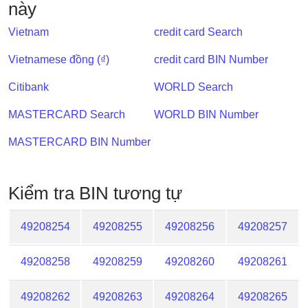
này
IP
BIN
Vietnam
credit card Search
Checker
/
Vietnamese đồng (₫)
credit card BIN Number
Validator
Citibank
WORLD Search
MASTERCARD Search
WORLD BIN Number
MASTERCARD BIN Number
Kiểm tra BIN tương tự
49208254
49208255
49208256
49208257
49208258
49208259
49208260
49208261
49208262
49208263
49208264
49208265