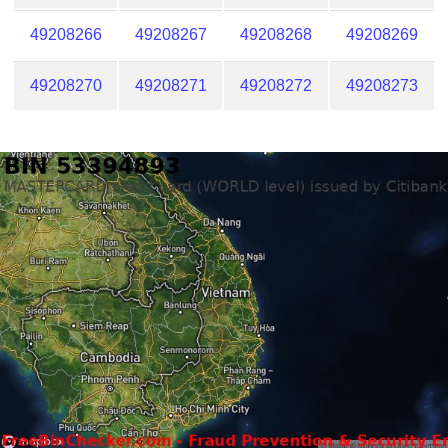
49208266
49208267
49208268
49208269
49208270
49208271
49208272
49208273