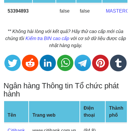
BIN
53394893
false
false
MASTERC
CC
Generator
from
** Không hài lòng với kết quả? Hãy thử cao cấp mới của
Banks
chúng tôi
Kiểm tra BIN cao cấp
với cơ sở dữ liệu được cập
nhật hàng ngày.
Credit
Card
Validator
Credit
Card
Ngân hàng Thông tin Tổ chức phát
Generator
hành
Random
Credit
Điện
Thành
Card
Tên
Trang web
thoại
phố
Generator
Generate
Citibank
www.citibank.com.vn
(84 8)