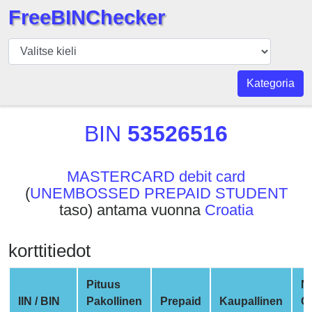
FreeBINChecker
BIN
Tarkistaja
BIN
Kategoria
haku
BIN
BIN
53526516
Määrä
BIN
MASTERCARD debit card
API
(
UNEMBOSSED PREPAID STUDENT
BIN
taso) antama vuonna
Croatia
Generator
BIN
korttitiedot
Checker
v2
Pituus
N
BIN
IIN / BIN
Pakollinen
Prepaid
Kaupallinen
C