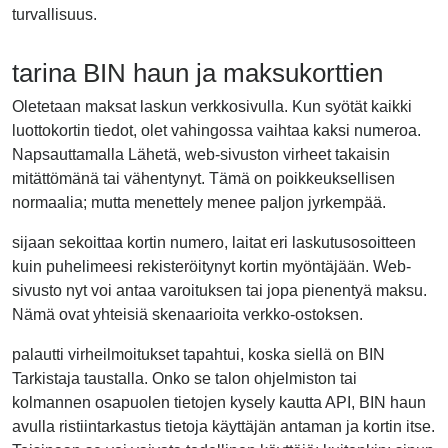
turvallisuus.
tarina BIN haun ja maksukorttien
Oletetaan maksat laskun verkkosivulla. Kun syötät kaikki
luottokortin tiedot, olet vahingossa vaihtaa kaksi numeroa.
Napsauttamalla Lähetä, web-sivuston virheet takaisin
mitättömänä tai vähentynyt. Tämä on poikkeuksellisen
normaalia; mutta menettely menee paljon jyrkempää.
sijaan sekoittaa kortin numero, laitat eri laskutusosoitteen
kuin puhelimeesi rekisteröitynyt kortin myöntäjään. Web-
sivusto nyt voi antaa varoituksen tai jopa pienentyä maksu.
Nämä ovat yhteisiä skenaarioita verkko-ostoksen.
palautti virheilmoitukset tapahtui, koska siellä on BIN
Tarkistaja taustalla. Onko se talon ohjelmiston tai
kolmannen osapuolen tietojen kysely kautta API, BIN haun
avulla ristiintarkastus tietoja käyttäjän antaman ja kortin itse.