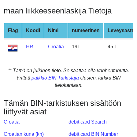
from
maan liikkeeseenlaskija Tietoja
BIN
Credit
Card
Flag
Koodi
Nimi
numeerinen
Leveysaste
Checker
Service
HR
Croatia
191
45.1
What
is
** Tämä on julkinen tieto. Se saattaa olla vanhentunutta.
My
Yrittää
palkkio BIN Tarkistaja
Uusien, tarkka BIN
IP
tietokantaan.
Address
?
Tämän BIN-tarkistuksen sisältöön
IP
liittyvät asiat
Lookup
Croatia
debit card Search
IP
BIN
Croatian kuna (kn)
debit card BIN Number