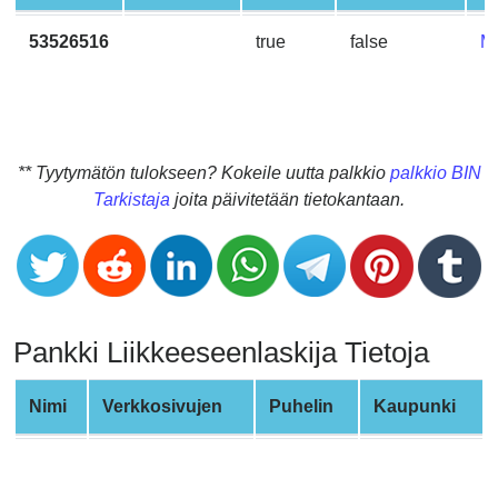
CC
Generator
53526516
true
false
M
from
Banks
Credit
Card
** Tyytymätön tulokseen? Kokeile uutta palkkio
palkkio BIN
Validator
Tarkistaja
joita päivitetään tietokantaan.
Credit
Card
Generator
Random
Pankki Liikkeeseenlaskija Tietoja
Credit
Card
Generator
Nimi
Verkkosivujen
Puhelin
Kaupunki
Generate
Credit
Card