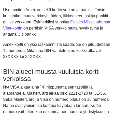
Useimmiten Amex on sekä kortin verkon ja pankki. Toisin
kuin jotkut muut verkkoyhtiöiden, liikkeeseenlaskija pankki
ei itse verkkoon. Esimerkiksi suosittu
Costco Missä tahansa
Visa-kortin
on peräisin VISA verkko mutta hyväksymä ja
antama Citi pankki.
Amex kortti on yksi raskaimmista saada. Se on pituudeltaan
15 numeroa. Mitattuna BIN vaihtelee, ne kaikki alkavat
37XXXX tai 34XXXX
BIN alueet muusta kuuluisia kortti
verkoissa
Nyt VISA alkaa aina "4" riippumatta sen tasoilla ja
alabrändejä. MasterCard alkaa joko 2221-2720 tai 51-55.
Sekä MasterCard ja Visa on numero pituus on 16 numeroa.
Nämä ovat yleisimpiä kortteja käytetään tänään. Kortin
numero vaihtelee kun ensimmäinen numero yhdistyksen ja