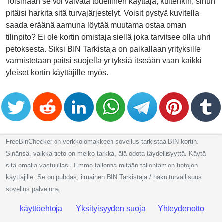
Toisinaan se voi vaivata todellinen käyttäjä; kuitenkin; sinun
pitäisi harkita sitä turvajärjestelyt. Voisit pystyä kuvitella
saada eräänä aamuna löytää muutama ostaa oman
tilinpito? Ei ole kortin omistaja siellä joka tarvitsee olla uhri
petoksesta. Siksi BIN Tarkistaja on paikallaan yrityksille
varmistetaan paitsi suojella yrityksiä itseään vaan kaikki
yleiset kortin käyttäjille myös.
FreeBinChecker on verkkolomakkeen sovellus tarkistaa BIN kortin.
Sinänsä, vaikka tieto on melko tarkka, älä odota täydellisyyttä. Käytä
sitä omalla vastuullasi. Emme tallenna mitään tallentamien tietojen
käyttäjille. Se on puhdas, ilmainen BIN Tarkistaja / haku turvallisuus
sovellus palveluna.
käyttöehtoja
Yksityisyyden suoja
Yhteydenotto