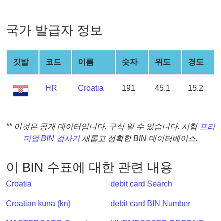
Generator
Generate
국가 발급자 정보
Credit
Card
from
깃발
코드
이름
숫자
위도
경도
BIN
Credit
HR
Croatia
191
45.1
15.2
Card
Checker
Service
** 이것은 공개 데이터입니다. 구식 일 수 있습니다. 시험
프리
미엄 BIN 검사기
새롭고 정확한 BIN 데이터베이스.
What
is
이 BIN 수표에 대한 관련 내용
My
IP
Croatia
debit card Search
Address
Croatian kuna (kn)
debit card BIN Number
?