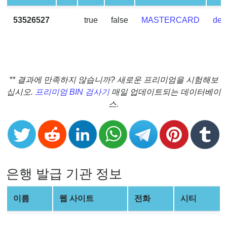
Checker
v2
53526527
true
false
MASTERCARD
debi
BIN
CC
Generator
from
** 결과에 만족하지 않습니까? 새로운 프리미엄을 시험해보
Banks
십시오.
프리미엄 BIN 검사기
매일 업데이트되는 데이터베이
스.
Credit
Card
Validator
Credit
Card
은행 발급 기관 정보
Generator
Random
이름
웹 사이트
전화
시티
Credit
Card