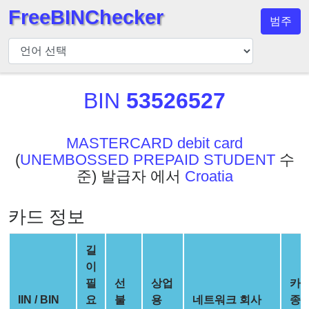
FreeBINChecker
범주
BIN
검
사
기
BIN
53526527
BIN
검
MASTERCARD debit card
색
(
UNEMBOSSED PREPAID STUDENT
수
BIN
준) 발급자 에서
Croatia
번
호
카드 정보
BIN
API
길
BIN
이
Generator
필
선
상업
카
IIN / BIN
요
불
용
네트워크 회사
종
BIN