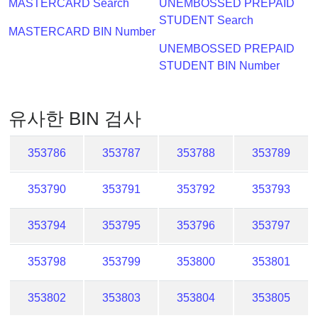
IP
MASTERCARD Search
UNEMBOSSED PREPAID
Lookup
STUDENT Search
MASTERCARD BIN Number
IP
UNEMBOSSED PREPAID
BIN
STUDENT BIN Number
Checker
/
Validator
유사한 BIN 검사
353786
353787
353788
353789
353790
353791
353792
353793
353794
353795
353796
353797
353798
353799
353800
353801
353802
353803
353804
353805