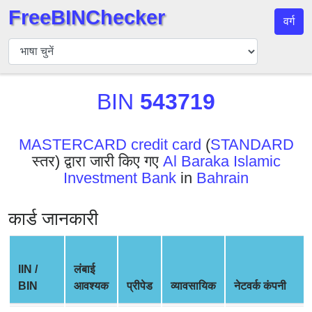
FreeBINChecker
वर्ग
बिन
चेकर
बिन
BIN
543719
खोजें
बिन
संख्या
MASTERCARD credit card
(
STANDARD
स्तर) द्वारा जारी किए गए
Al Baraka Islamic
बिन
Investment Bank
in
Bahrain
एपीआई
BIN
कार्ड जानकारी
Generator
BIN
Checker
IIN /
लंबाई
v2
BIN
आवश्यक
प्रीपेड
व्यावसायिक
नेटवर्क कंपनी
BIN