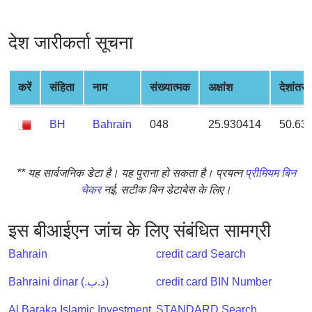
from
BIN
देश जारीकर्ता सूचना
Credit
Card
Checker
करें
संहिता
नाम
संख्यात्मक
अक्षांश
देशांतर
Service
BH
Bahrain
048
25.930414
50.63
What
is
** यह सार्वजनिक डेटा है। यह पुराना हो सकता है। प्रयत्न
प्रीमियम बिन
My
चेकर
नई, सटीक बिन डेटाबेस के लिए।
IP
Address
?
इस बीआईएन जांच के लिए संबंधित सामग्री
IP
Bahrain
credit card Search
Lookup
Bahraini dinar (.د.ب)
credit card BIN Number
IP
BIN
Al Baraka Islamic Investment
STANDARD Search