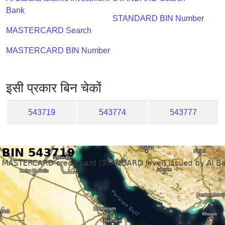
Checker
Bank
/
STANDARD BIN Number
Validator
MASTERCARD Search
MASTERCARD BIN Number
इसी प्रकार बिन चेकों
543719
543774
543777