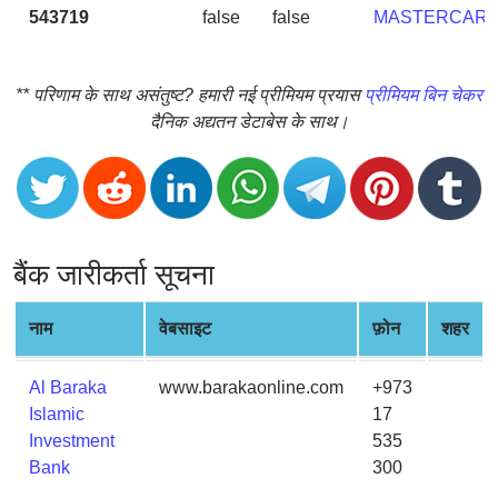
CC
543719
false
false
MASTERCAR
Generator
from
Banks
** परिणाम के साथ असंतुष्ट? हमारी नई प्रीमियम प्रयास
प्रीमियम बिन चेकर
दैनिक अद्यतन डेटाबेस के साथ।
Credit
Card
Validator
Credit
Card
बैंक जारीकर्ता सूचना
Generator
Random
नाम
वेबसाइट
फ़ोन
शहर
Credit
Card
Al Baraka
www.barakaonline.com
+973
Generator
Islamic
17
Generate
Investment
535
Credit
Bank
300
Card