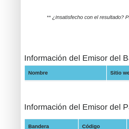
BIN
CC
** ¿Insatisfecho con el resultado?
Generator
from
Banks
Credit
Información del Emisor del 
Card
Validator
Nombre
Sitio w
Credit
Card
Generator
Random
Información del Emisor del P
Credit
Card
Bandera
Código
Generator