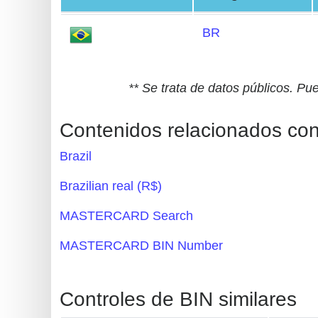
Generate
BR
Credit
Card
from
** Se trata de datos públicos. Pu
BIN
Credit
Contenidos relacionados co
Card
Brazil
Checker
Service
Brazilian real (R$)
MASTERCARD Search
What
is
MASTERCARD BIN Number
My
IP
Controles de BIN similares
Address