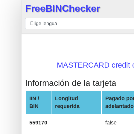
FreeBINChecker
×
BIN
Inspector
BIN
Buscar
BIN
MASTERCARD credit 
Número
BIN
Información de la tarjeta
API
BIN
IIN /
Longitud
Pagado po
Generator
BIN
requerida
adelantado
BIN
Checker
559170
false
v2