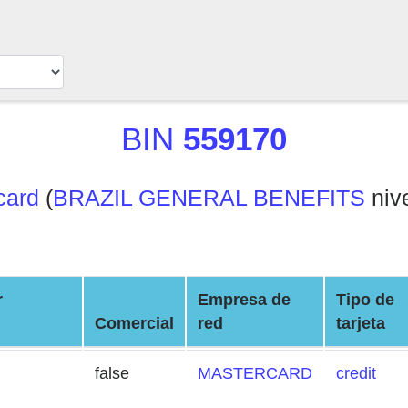
BIN
559170
card
(
BRAZIL GENERAL BENEFITS
nive
r
Empresa de
Tipo de
Comercial
red
tarjeta
false
MASTERCARD
credit