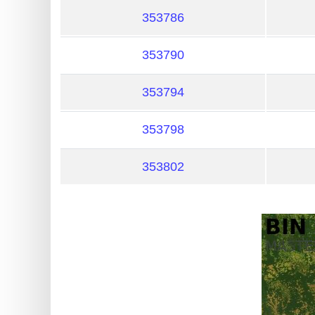
?
353786
IP
Lookup
353790
IP
BIN
353794
Checker
/
353798
Validator
353802