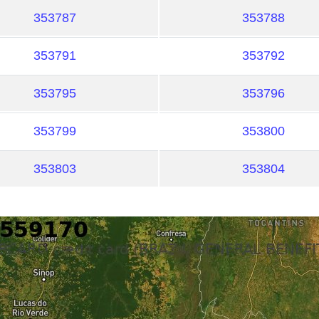
353787
353788
353791
353792
353795
353796
353799
353800
353803
353804