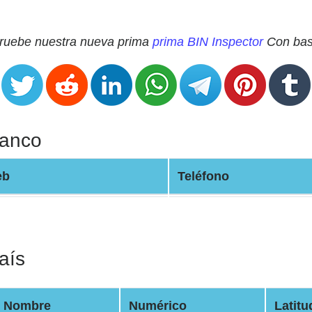
 Pruebe nuestra nueva prima
prima BIN Inspector
Con base
Banco
eb
Teléfono
aís
Nombre
Numérico
Latitu