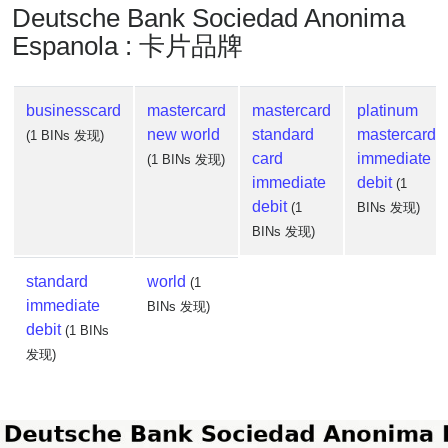
Deutsche Bank Sociedad Anonima
Espanola : 卡片品牌
businesscard
mastercard
mastercard
platinum
new world
standard
mastercard
(1 BINs 发现)
card
immediate
(1 BINs 发现)
immediate
debit
(1
debit
(1
BINs 发现)
BINs 发现)
standard
world
(1
immediate
BINs 发现)
debit
(1 BINs
发现)