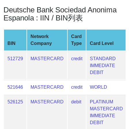
Generate
Deutsche Bank Sociedad Anonima
Credit
Espanola : IIN / BIN列表
Card
from
BIN
Network
Card
Credit
BIN
Company
Type
Card Level
Card
Checker
512729
MASTERCARD
credit
STANDARD
Service
IMMEDIATE
DEBIT
What
is
521646
MASTERCARD
credit
WORLD
My
IP
526125
MASTERCARD
debit
PLATINUM
Address
MASTERCARD
?
IMMEDIATE
IP
DEBIT