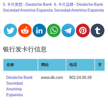
v2
5. 卡片类型 - Deutsche Bank
6. 卡片品牌 - Deutsche Bank
Sociedad Anonima Espanola
Sociedad Anonima Espanola
BIN
CC
Generator
from
Banks
银行发卡行信息
Credit
Card
Validator
名称
网站
电话
市
Credit
Card
Deutsche Bank
www.db.com
902.24.00.28
Generator
Sociedad
Random
Anonima
Credit
Espanola
Card
Generator