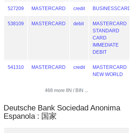
Lookup
527209
MASTERCARD
credit
BUSINESSCARD
IP
BIN
538109
MASTERCARD
debit
MASTERCARD
Checker
STANDARD
/
CARD
Validator
IMMEDIATE
DEBIT
541310
MASTERCARD
credit
MASTERCARD
NEW WORLD
468 more IIN / BIN ...
Deutsche Bank Sociedad Anonima
Espanola : 国家