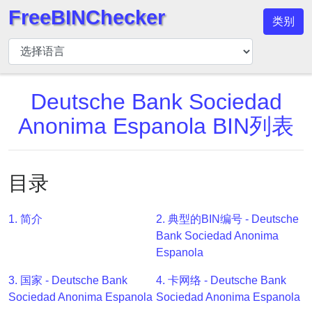
FreeBINChecker
类别
BIN
检
查
器
Deutsche Bank Sociedad
BIN
Anonima Espanola BIN列表
搜
索
BIN
目录
号
BIN
1. 简介
2. 典型的BIN编号 - Deutsche
API
Bank Sociedad Anonima
BIN
Espanola
Generator
3. 国家 - Deutsche Bank
4. 卡网络 - Deutsche Bank
BIN
Sociedad Anonima Espanola
Sociedad Anonima Espanola
Checker