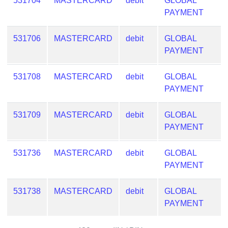
531704
MASTERCARD
debit
GLOBAL
Generator
PAYMENT
Generate
Credit
531706
MASTERCARD
debit
GLOBAL
Card
PAYMENT
from
BIN
531708
MASTERCARD
debit
GLOBAL
Credit
PAYMENT
Card
Checker
531709
MASTERCARD
debit
GLOBAL
Service
PAYMENT
What
531736
MASTERCARD
debit
GLOBAL
is
PAYMENT
My
IP
531738
MASTERCARD
debit
GLOBAL
Address
PAYMENT
?