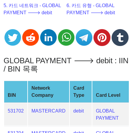
Checker
5. 카드 네트워크 - GLOBAL
6. 카드 유형 - GLOBAL
v2
PAYMENT 🡒 debit
PAYMENT 🡒 debit
BIN
CC
Generator
from
Banks
GLOBAL PAYMENT 🡒 debit : IIN
Credit
/ BIN 목록
Card
Validator
Network
Card
Credit
BIN
Company
Type
Card Level
Card
Generator
531702
MASTERCARD
debit
GLOBAL
Random
PAYMENT
Credit
Card