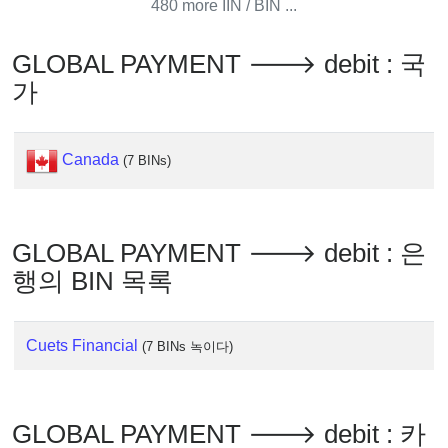
IP
480 more IIN / BIN ...
Lookup
IP
GLOBAL PAYMENT 🡒 debit : 국
BIN
가
Checker
/
Validator
Canada
(7 BINs)
GLOBAL PAYMENT 🡒 debit : 은
행의 BIN 목록
Cuets Financial
(7 BINs 녹이다)
GLOBAL PAYMENT 🡒 debit : 카