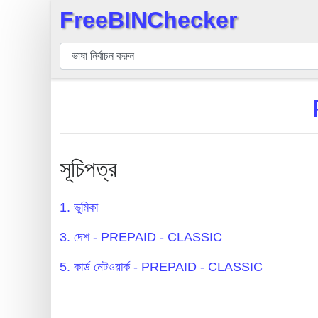
FreeBINChecker
×
বিন
যাচাইকারী
বিন
অনুসন্ধান
বিন
সংখ্যা
সূচিপত্র
বিন
এপিআই
1. ভূমিকা
BIN
3. দেশ - PREPAID - CLASSIC
Generator
BIN
5. কার্ড নেটওয়ার্ক - PREPAID - CLASSIC
Checker
v2