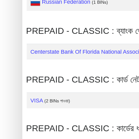
Russian Federation
(1 BINs)
Generate
Credit
Card
PREPAID - CLASSIC : ব্যাংক থে
from
BIN
Centerstate Bank Of Florida National Associ
Credit
Card
Checker
PREPAID - CLASSIC : কার্ড নেটওয
Service
What
VISA
(2 BINs পাওয়া)
is
My
IP
PREPAID - CLASSIC : কার্ডের 
Address