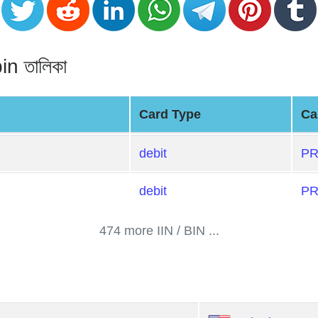
n তালিকা
Card Type
Ca
debit
PR
debit
PR
474 more IIN / BIN ...