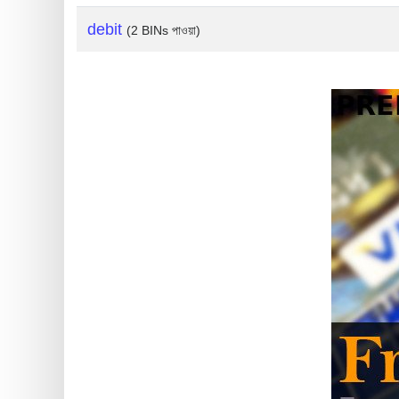
?
debit
(2 BINs পাওয়া)
IP
Lookup
IP
BIN
Checker
/
Validator