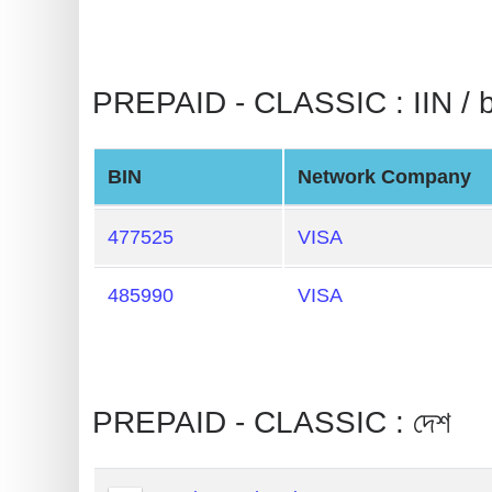
BIN
CC
Generator
PREPAID - CLASSIC : IIN / bi
from
Banks
BIN
Network Company
Credit
Card
477525
VISA
Validator
485990
VISA
Credit
Card
Generator
Random
PREPAID - CLASSIC : দেশ
Credit
Card
Generator