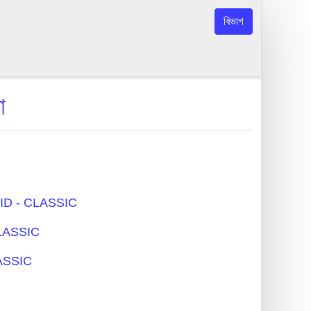
বিভাগ
া
REPAID - CLASSIC
 CLASSIC
LASSIC