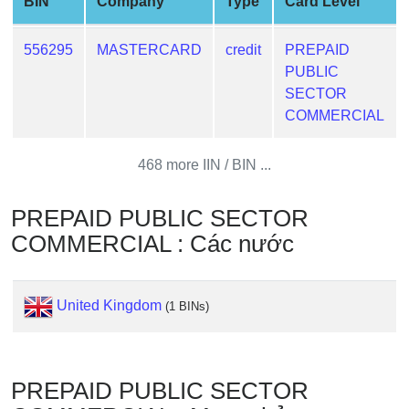
BIN
Company
Type
Card Level
Credit
Card
556295
MASTERCARD
credit
PREPAID
from
PUBLIC
BIN
SECTOR
Credit
COMMERCIAL
Card
Checker
468 more IIN / BIN ...
Service
PREPAID PUBLIC SECTOR
What
COMMERCIAL : Các nước
is
My
IP
United Kingdom
(1 BINs)
Address
?
IP
PREPAID PUBLIC SECTOR
Lookup