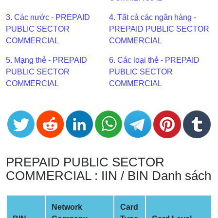
BIN
3. Các nước - PREPAID
4. Tất cả các ngân hàng -
CC
PUBLIC SECTOR
PREPAID PUBLIC SECTOR
Generator
COMMERCIAL
COMMERCIAL
from
Banks
5. Mạng thẻ - PREPAID
6. Các loại thẻ - PREPAID
PUBLIC SECTOR
PUBLIC SECTOR
COMMERCIAL
COMMERCIAL
Credit
Card
Validator
Credit
Card
Generator
PREPAID PUBLIC SECTOR
Random
COMMERCIAL : IIN / BIN Danh sách
Credit
Card
Generator
Network
Card
Generate