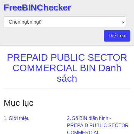
FreeBINChecker
Kiểm
tra
BIN
Thể Loại
Tìm
kiếm
PREPAID PUBLIC SECTOR
BIN
COMMERCIAL BIN Danh
Số
BIN
sách
BIN
API
BIN
Mục lục
Generator
BIN
1. Giới thiệu
2. Số BIN điển hình -
Checker
PREPAID PUBLIC SECTOR
v2
COMMERCIAL