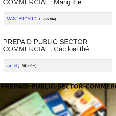
COMMERCIAL : Mạng thẻ
IP
BIN
Checker
MASTERCARD
(1 BINs tìm)
/
Validator
PREPAID PUBLIC SECTOR
COMMERCIAL : Các loại thẻ
credit
(1 BINs tìm)