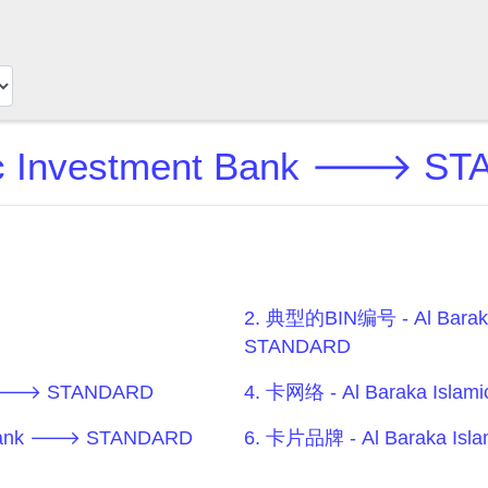
amic Investment Bank 🡒 
2. 典型的BIN编号 - Al Baraka
STANDARD
ank 🡒 STANDARD
4. 卡网络 - Al Baraka Isla
t Bank 🡒 STANDARD
6. 卡片品牌 - Al Baraka Is