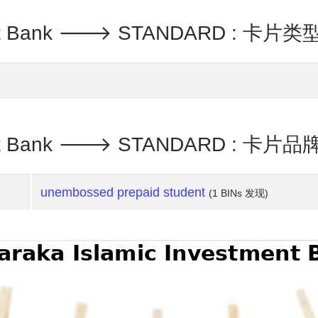
tment Bank 🡒 STANDARD : 卡片类
tment Bank 🡒 STANDARD : 卡片品
unembossed prepaid student
(1 BINs 发现)