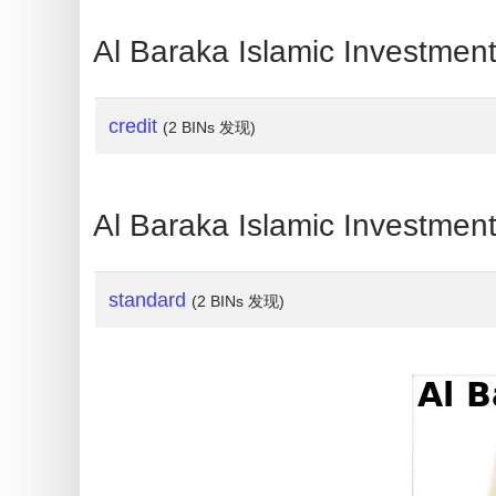
My
IP
Al Baraka Islamic Inves
Address
?
credit
(2 BINs 发现)
IP
Lookup
IP
Al Baraka Islamic Inves
BIN
Checker
/
standard
(2 BINs 发现)
Validator