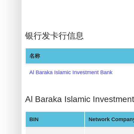
BIN
Checker
v2
BIN
银行发卡行信息
CC
Generator
from
名称
Banks
Al Baraka Islamic Investment Bank
Credit
Card
Validator
Al Baraka Islamic Invest
Credit
Card
BIN
Network Compan
Generator
Random