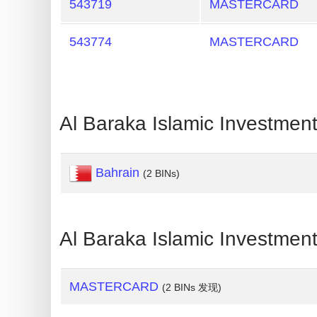
543719
MASTERCARD
Credit
Card
543774
MASTERCARD
Generator
Generate
Credit
Card
Al Baraka Islamic Inves
from
BIN
Bahrain
(2 BINs)
Credit
Card
Checker
Al Baraka Islamic Inves
Service
What
MASTERCARD
(2 BINs 发现)
is