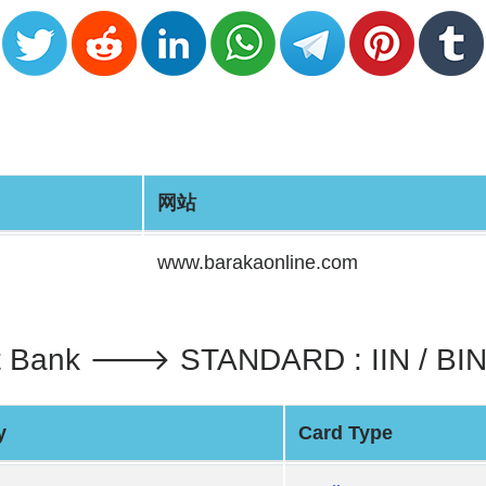
网站
www.barakaonline.com
ment Bank 🡒 STANDARD : IIN / B
y
Card Type