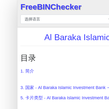
FreeBINChecker
×
BIN
检
查
Al Baraka Isl
器
BIN
搜
目录
索
BIN
1. 简介
号
BIN
API
3. 国家 - Al Baraka Islamic Investment B
BIN
5. 卡片类型 - Al Baraka Islamic Investmen
Generator