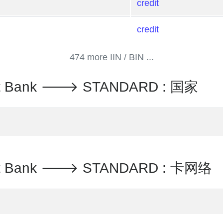
credit
credit
474 more IIN / BIN ...
tment Bank 🡒 STANDARD : 国家
tment Bank 🡒 STANDARD : 卡网络