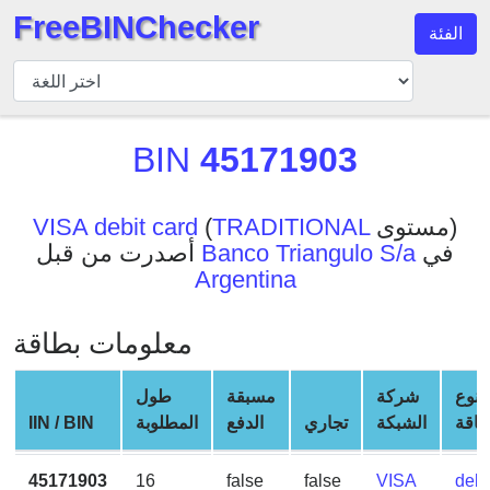
FreeBINChecker
الفئة
مدقق
BIN
بحث
BIN
45171903
BIN
عدد
BIN
مستوى)
TRADITIONAL
(
VISA debit card
في
Banco Triangulo S/a
أصدرت من قبل
BIN
Argentina
API
BIN
معلومات بطاقة
Generator
BIN
نوع
شركة
مسبقة
طول
Checker
طاقة
الشبكة
تجاري
الدفع
المطلوبة
IIN / BIN
v2
BIN
45171903
16
false
false
VISA
debi