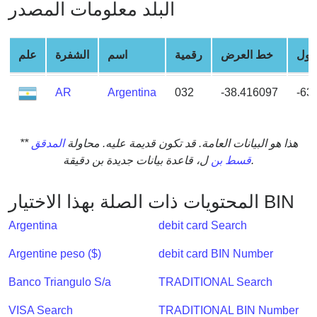
البلد معلومات المصدر
from
BIN
Credit
طول
خط العرض
رقمية
اسم
الشفرة
علم
Card
Checker
AR
Argentina
032
-38.416097
-63
Service
What
** هذا هو البيانات العامة. قد تكون قديمة عليه. محاولة
المدقق
is
ل، قاعدة بيانات جديدة بن دقيقة.
قسط بن
My
IP
المحتويات ذات الصلة بهذا الاختيار BIN
Address
Argentina
debit card Search
?
IP
Argentine peso ($)
debit card BIN Number
Lookup
Banco Triangulo S/a
TRADITIONAL Search
IP
BIN
VISA Search
TRADITIONAL BIN Number