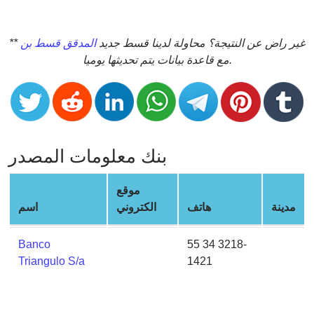
CC
Generator
from
** غير راض عن النتيجة؟ محاولة لدينا قسط جديد
المدقق قسط بن
Banks
مع قاعدة بيانات يتم تحديثها يوميا.
Credit
Card
Validator
Credit
بنك معلومات المصدر
Card
Generator
موقع
Random
مدينة
هاتف
الكتروني
اسم
Credit
Card
Banco
55 34 3218-
Generator
Triangulo S/a
1421
Generate
Credit
Card