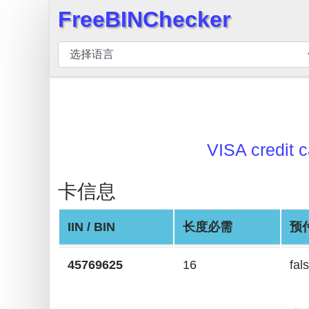
FreeBINChecker
×
BIN
检
查
器
BIN
搜
VISA credit c
索
BIN
卡信息
号
IIN / BIN
长度必需
预
BIN
API
45769625
16
fal
BIN
Generator