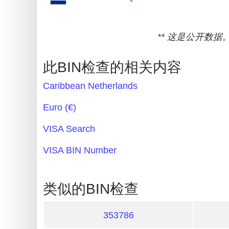
Credit
Card
** 这是公开数据
Generator
Generate
此BIN检查的相关内容
Credit
Card
Caribbean Netherlands
from
Euro (€)
BIN
VISA Search
Credit
Card
VISA BIN Number
Checker
Service
类似的BIN检查
What
353786
is