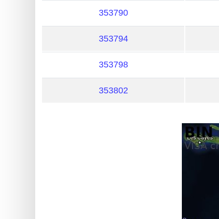
My
353790
IP
Address
353794
?
IP
353798
Lookup
IP
353802
BIN
Checker
/
Validator