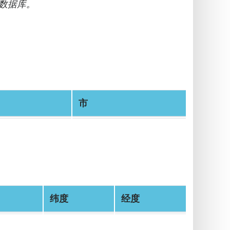
数据库。
市
纬度
经度