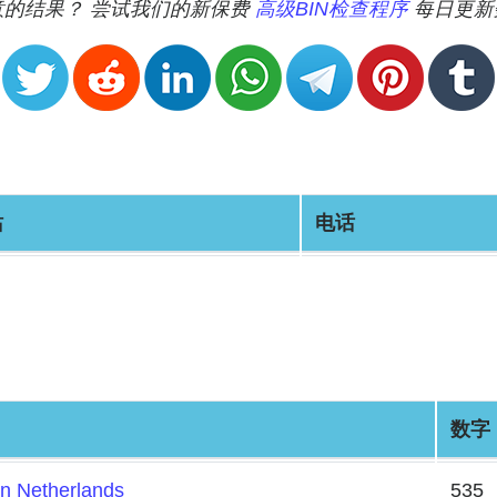
满意的结果？ 尝试我们的新保费
高级BIN检查程序
每日更新
站
电话
数字
n Netherlands
535