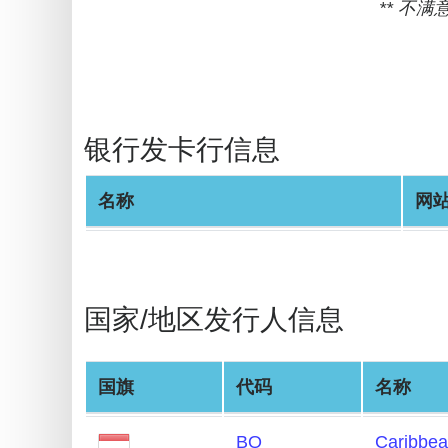
** 不
BIN
Checker
v2
BIN
CC
银行发卡行信息
Generator
from
名称
网
Banks
Credit
Card
国家/地区发行人信息
Validator
Credit
Card
国旗
代码
名称
Generator
BQ
Caribbea
Random