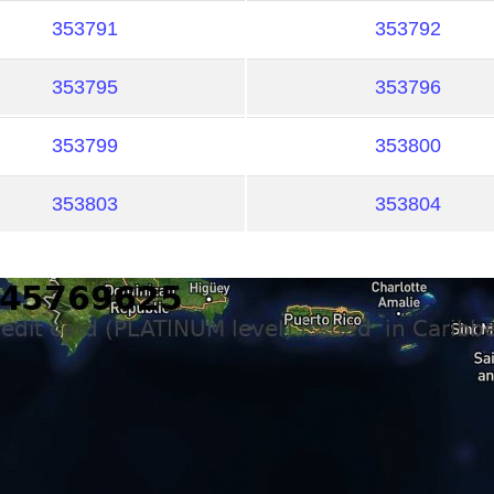
353791
353792
353795
353796
353799
353800
353803
353804