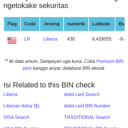
ngetokake sekuritas
from
BIN
Credit
Flag
Code
Jeneng
numerik
Latitude
Buj
Card
Checker
LR
Liberia
430
6.428055
-9.4
Service
What
** Iki data umum. Sampeyan uga kuna. Coba
Premium BIN
is
pers
kanggo anyar, database BIN akurat.
My
IP
Isi Related to this BIN check
Address
?
Liberia
debit card Search
IP
Liberian dollar ($)
debit card BIN Number
Lookup
IP
VISA Search
TRADITIONAL Search
BIN