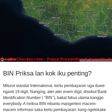
BIN Priksa lan kok iku penting?
Miturut standar International, kertu pembayaran uga duwe
nganti 19 digit. Nanging, ater-ater enem digit, disebut Bank
Identification Number ( "BIN"), bakal fokus utama kanggo
everybody. A mriksa BIN mbantu mangerteni macem-
macem informasi saka kertu pembayaran: kang ngetokake