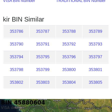
VISA BIN Number
TRADITIONAL BIN Number
Checker
/
Validator
kir BIN Similar
353786
353787
353788
353789
353790
353791
353792
353793
353794
353795
353796
353797
353798
353799
353800
353801
353802
353803
353804
353805