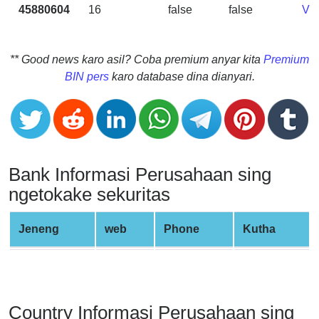
CC
45880604
16
false
false
VI
Generator
from
Banks
** Good news karo asil? Coba premium anyar kita
Premium
BIN pers
karo database dina dianyari.
Credit
Card
Validator
Credit
Card
Bank Informasi Perusahaan sing
Generator
ngetokake sekuritas
Random
Credit
Jeneng
web
Phone
Kutha
Card
Generator
Generate
Credit
Country Informasi Perusahaan sing
Card