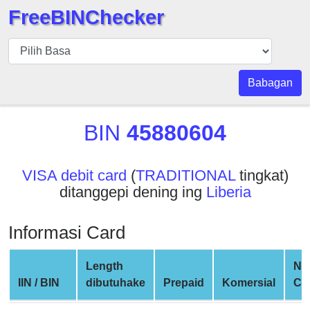
FreeBINChecker
BIN
pers
BIN
Babagan
Search
BIN
BIN
45880604
Panggil
BIN
VISA debit card
(
TRADITIONAL
tingkat)
API
ditanggepi dening ing
Liberia
BIN
Generator
Informasi Card
BIN
Checker
Length
Ne
v2
IIN / BIN
dibutuhake
Prepaid
Komersial
Co
BIN