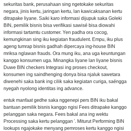
sekuritas bank, perusahaan sing ngetokake sekuritas
negara, jinis kertu, jaringan kertu, lan kawicaksanan kertu
ditrapake liyane. Saiki karo informasi dijupuk saka Goleki
BIN, pemilik bisnis bisa verifikasi sawisé bisa diowahi
informasi tartamtu customer. Yen padha ora cocog,
kemungkinan sing iku kegiatan fraudulent. Empu, iku plus
ageng tumrap bisnis gadhah dipercaya ing-house BIN
mriksa nglawan frauds. Ora mung iku, ana uga keuntungan
kanggo konsumen uga. Minangka liyane lan liyane bisnis
Duwe BIN checkers Integrasi ing proses checkout,
konsumen ing saindhenging donya bisa njaluk sawetara
diwenehi saka bank ing cilik saka kegiatan curiga, saéngga
nyegah nyolong identitas ing advance.
entuk manfaat gedhe saka nggenepi pers BIN iku bakal
bantuan pemilik bisnis kanggo ngisi Fees ditrapake kanggo
pelanggan saka negara. Fees bakal ana ing wektu
Processing saka kertu pelanggan '. Miturut Performing BIN
lookups ngajokake menyang pemroses kertu kanggo ngisi