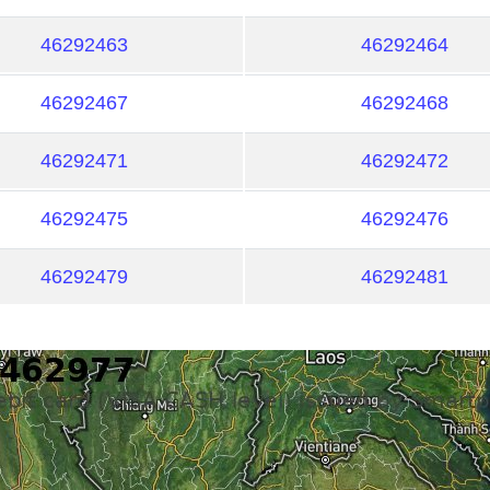
46292463
46292464
46292467
46292468
46292471
46292472
46292475
46292476
46292479
46292481