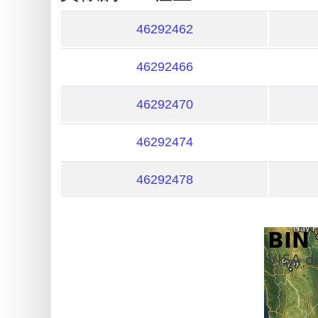
My
IP
46292462
Address
?
46292466
IP
Lookup
46292470
IP
46292474
BIN
Checker
46292478
/
Validator