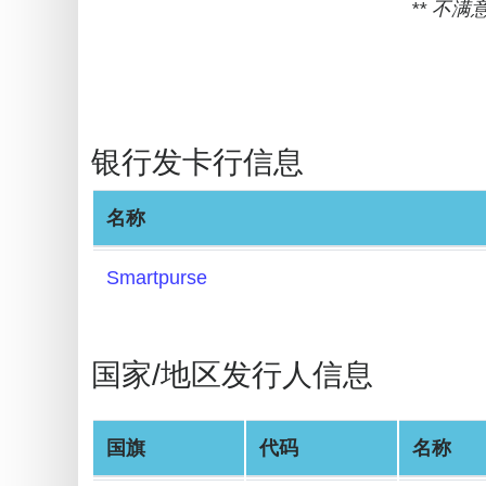
** 不
BIN
Checker
v2
BIN
CC
银行发卡行信息
Generator
from
名称
Banks
Smartpurse
Credit
Card
Validator
国家/地区发行人信息
Credit
Card
Generator
国旗
代码
名称
Random