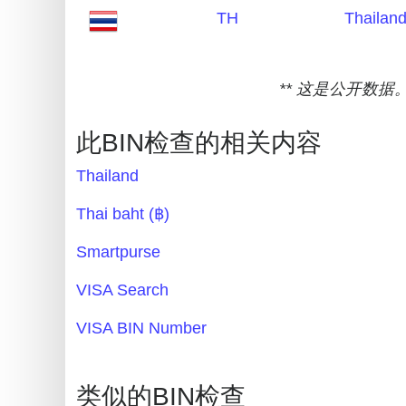
TH
Thailan
Credit
Card
Generator
** 这是公开数据
Generate
Credit
此BIN检查的相关内容
Card
from
Thailand
BIN
Thai baht (฿)
Credit
Smartpurse
Card
Checker
VISA Search
Service
VISA BIN Number
What
is
类似的BIN检查