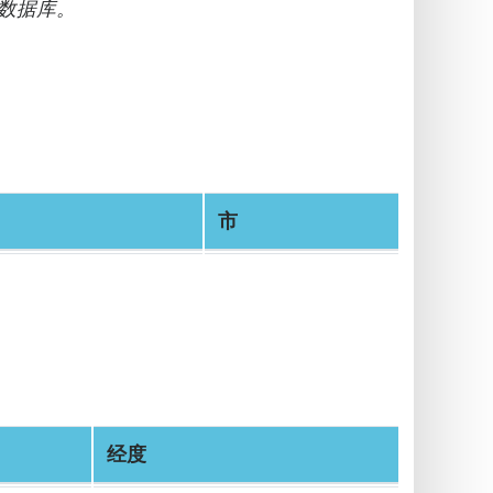
数据库。
市
经度