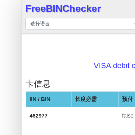
FreeBINChecker
×
BIN
检
查
器
BIN
搜
VISA debit 
索
BIN
卡信息
号
IIN / BIN
长度必需
预付
BIN
API
462977
false
BIN
Generator