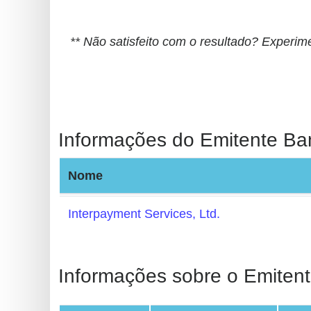
BIN
CC
** Não satisfeito com o resultado? Experi
Generator
from
Banks
Credit
Informações do Emitente Ba
Card
Validator
Nome
Credit
Card
Interpayment Services, Ltd.
Generator
Random
Credit
Informações sobre o Emitent
Card
Generator