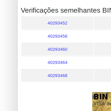
?
Verificações semelhantes BI
IP
Lookup
40293452
IP
BIN
40293456
Checker
/
40293460
Validator
40293464
40293468