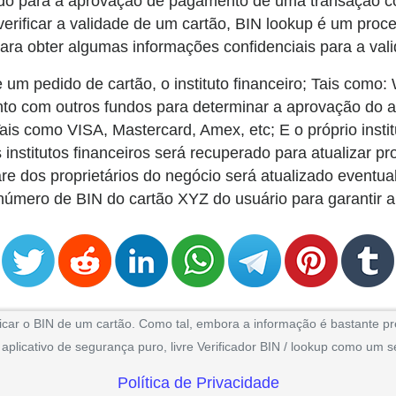
zado para a aprovação de pagamento de uma transação c
a verificar a validade de um cartão, BIN lookup é um pr
ra obter algumas informações confidenciais para a val
pedido de cartão, o instituto financeiro; Tais como: W
o junto com outros fundos para determinar a aprovação do
ais como VISA, Mastercard, Amex, etc; E o próprio inst
institutos financeiros será recuperado para atualizar p
are dos proprietários do negócio será atualizado event
número de BIN do cartão XYZ do usuário para garantir a
icar o BIN de um cartão. Como tal, embora a informação é bastante pre
licativo de segurança puro, livre Verificador BIN / lookup como um se
Política de Privacidade