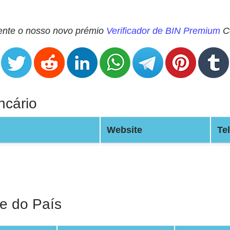
mente o nosso novo prémio
Verificador de BIN Premium
Co
ncário
Website
Te
e do País