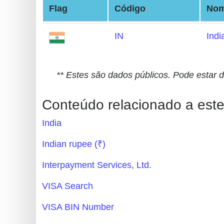
Flag
Código
No
Generate
Credit
IN
Indi
Card
from
BIN
** Estes são dados públicos. Pode estar 
Credit
Card
Conteúdo relacionado a este
Checker
India
Service
Indian rupee (₹)
What
Interpayment Services, Ltd.
is
My
VISA Search
IP
VISA BIN Number
Address