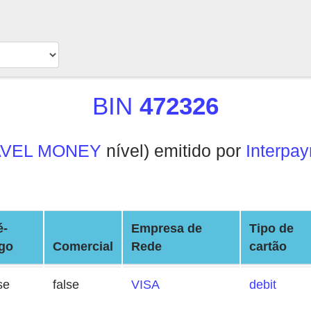
BIN
472326
AVEL MONEY
nível) emitido por
Interpay
é-
Empresa de
Tipo de
go
Comercial
Rede
cartão
se
false
VISA
debit