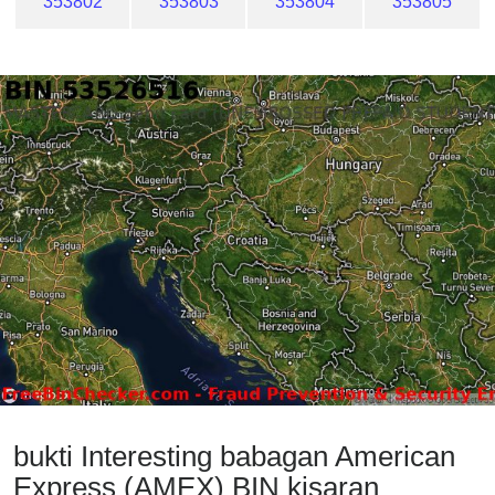
353802
353803
353804
353805
bukti Interesting babagan American
Express (AMEX) BIN kisaran