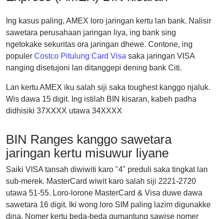
Ing kasus paling, AMEX loro jaringan kertu lan bank. Nalisir
sawetara perusahaan jaringan liya, ing bank sing
ngetokake sekuritas ora jaringan dhewe. Contone, ing
populer
Costco Pitulung Card Visa
saka jaringan VISA
nanging disetujoni lan ditanggepi dening bank Citi.
Lan kertu AMEX iku salah siji saka toughest kanggo njaluk.
Wis dawa 15 digit. Ing istilah BIN kisaran, kabeh padha
didhisiki 37XXXX utawa 34XXXX
BIN Ranges kanggo sawetara
jaringan kertu misuwur liyane
Saiki VISA tansah diwiwiti karo "4" preduli saka tingkat lan
sub-merek. MasterCard wiwit karo salah siji 2221-2720
utawa 51-55. Loro-lorone MasterCard & Visa duwe dawa
sawetara 16 digit. Iki wong loro SIM paling lazim digunakke
dina. Nomer kertu beda-beda gumantung sawise nomer