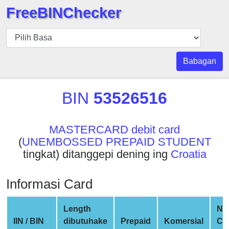
FreeBINChecker
BIN
pers
BIN
Babagan
Search
BIN
BIN
53526516
Panggil
BIN
MASTERCARD debit card
API
(
UNEMBOSSED PREPAID STUDENT
BIN
tingkat) ditanggepi dening ing
Croatia
Generator
BIN
Informasi Card
Checker
v2
Length
Ne
BIN
IIN / BIN
dibutuhake
Prepaid
Komersial
Co