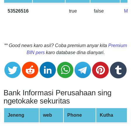
CC
Generator
53526516
true
false
MA
from
Banks
Credit
Card
** Good news karo asil? Coba premium anyar kita
Premium
Validator
BIN pers
karo database dina dianyari.
Credit
Card
Generator
Random
Bank Informasi Perusahaan sing
Credit
Card
ngetokake sekuritas
Generator
Generate
Jeneng
web
Phone
Kutha
Credit
Card