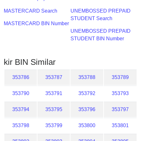
Checker
/
MASTERCARD Search
UNEMBOSSED PREPAID
Validator
STUDENT Search
MASTERCARD BIN Number
UNEMBOSSED PREPAID
STUDENT BIN Number
kir BIN Similar
353786
353787
353788
353789
353790
353791
353792
353793
353794
353795
353796
353797
353798
353799
353800
353801