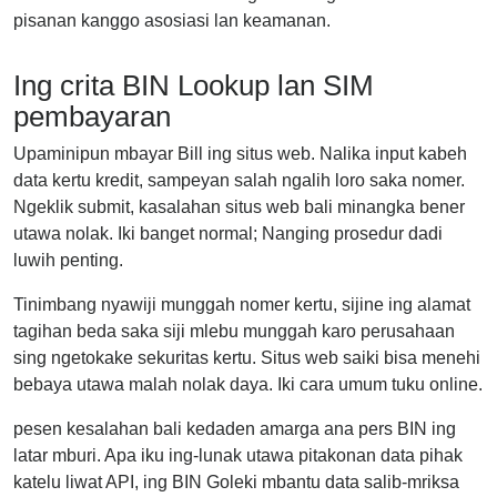
pisanan kanggo asosiasi lan keamanan.
Ing crita BIN Lookup lan SIM
pembayaran
Upaminipun mbayar Bill ing situs web. Nalika input kabeh
data kertu kredit, sampeyan salah ngalih loro saka nomer.
Ngeklik submit, kasalahan situs web bali minangka bener
utawa nolak. Iki banget normal; Nanging prosedur dadi
luwih penting.
Tinimbang nyawiji munggah nomer kertu, sijine ing alamat
tagihan beda saka siji mlebu munggah karo perusahaan
sing ngetokake sekuritas kertu. Situs web saiki bisa menehi
bebaya utawa malah nolak daya. Iki cara umum tuku online.
pesen kesalahan bali kedaden amarga ana pers BIN ing
latar mburi. Apa iku ing-lunak utawa pitakonan data pihak
katelu liwat API, ing BIN Goleki mbantu data salib-mriksa