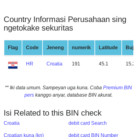
from
BIN
Country Informasi Perusahaan sing
Credit
ngetokake sekuritas
Card
Checker
Service
Flag
Code
Jeneng
numerik
Latitude
Buju
What
HR
Croatia
191
45.1
15.2
is
My
IP
** Iki data umum. Sampeyan uga kuna. Coba
Premium BIN
Address
pers
kanggo anyar, database BIN akurat.
?
IP
Isi Related to this BIN check
Lookup
Croatia
debit card Search
IP
BIN
Croatian kuna (kn)
debit card BIN Number