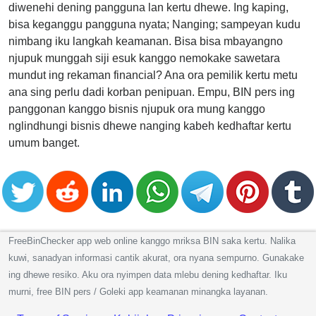
diwenehi dening pangguna lan kertu dhewe. Ing kaping,
bisa keganggu pangguna nyata; Nanging; sampeyan kudu
nimbang iku langkah keamanan. Bisa bisa mbayangno
njupuk munggah siji esuk kanggo nemokake sawetara
mundut ing rekaman financial? Ana ora pemilik kertu metu
ana sing perlu dadi korban penipuan. Empu, BIN pers ing
panggonan kanggo bisnis njupuk ora mung kanggo
nglindhungi bisnis dhewe nanging kabeh kedhaftar kertu
umum banget.
FreeBinChecker app web online kanggo mriksa BIN saka kertu. Nalika
kuwi, sanadyan informasi cantik akurat, ora nyana sempurno. Gunakake
ing dhewe resiko. Aku ora nyimpen data mlebu dening kedhaftar. Iku
murni, free BIN pers / Goleki app keamanan minangka layanan.