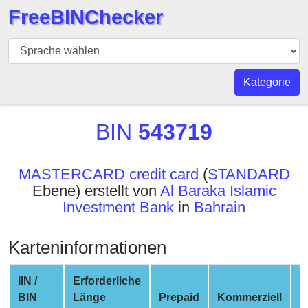
FreeBINChecker
BIN
Prüfer
BIN
Kategorie
Suche
BIN
BIN
543719
Nummer
BIN
MASTERCARD credit card
(
STANDARD
API
Ebene) erstellt von
Al Baraka Islamic
BIN
Investment Bank
in
Bahrain
Generator
BIN
Karteninformationen
Checker
v2
IIN /
Erforderliche
BIN
BIN
Länge
Prepaid
Kommerziell
N