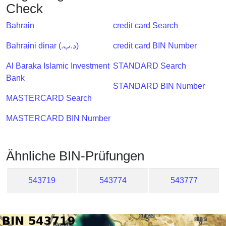
Checker
Check
/
Bahrain
credit card Search
Validator
Bahraini dinar (.د.ب)
credit card BIN Number
Al Baraka Islamic Investment
STANDARD Search
Bank
STANDARD BIN Number
MASTERCARD Search
MASTERCARD BIN Number
Ähnliche BIN-Prüfungen
543719
543774
543777