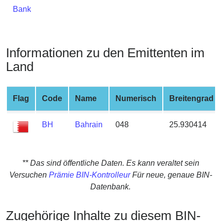
from
Bank
BIN
Credit
Card
Informationen zu den Emittenten im
Checker
Land
Service
Flag
Code
Name
Numerisch
Breitengrad
What
is
My
BH
Bahrain
048
25.930414
IP
Address
?
** Das sind öffentliche Daten. Es kann veraltet sein
IP
Versuchen
Prämie BIN-Kontrolleur
Für neue, genaue BIN-
Lookup
Datenbank.
IP
Zugehörige Inhalte zu diesem BIN-
BIN