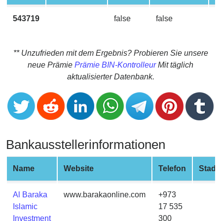
CC
Generator
543719
false
false
M
from
Banks
** Unzufrieden mit dem Ergebnis? Probieren Sie unsere
Credit
neue Prämie
Prämie BIN-Kontrolleur
Mit täglich
Card
aktualisierter Datenbank.
Validator
Credit
Card
Generator
Bankausstellerinformationen
Random
Credit
Card
Name
Website
Telefon
Stadt
Generator
Generate
Al Baraka
www.barakaonline.com
+973
Credit
Islamic
17 535
Card
Investment
300