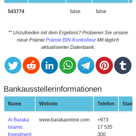
CC
Generator
543774
false
false
M
from
Banks
** Unzufrieden mit dem Ergebnis? Probieren Sie unsere
Credit
neue Prämie
Prämie BIN-Kontrolleur
Mit täglich
Card
aktualisierter Datenbank.
Validator
Credit
Card
Generator
Bankausstellerinformationen
Random
Credit
Card
Name
Website
Telefon
Stadt
Generator
Generate
Al Baraka
www.barakaonline.com
+973
Credit
Islamic
17 535
Card
Investment
300