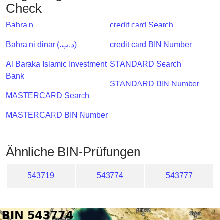
Checker
Check
/
Bahrain
credit card Search
Validator
Bahraini dinar (.د.ب)
credit card BIN Number
Al Baraka Islamic Investment
STANDARD Search
Bank
STANDARD BIN Number
MASTERCARD Search
MASTERCARD BIN Number
Ähnliche BIN-Prüfungen
543719
543774
543777