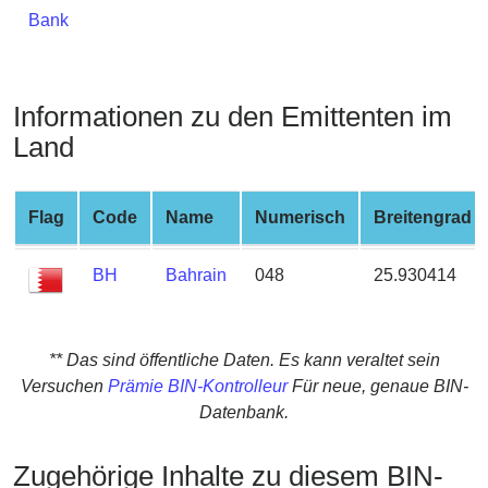
from
Bank
BIN
Credit
Card
Informationen zu den Emittenten im
Checker
Land
Service
Flag
Code
Name
Numerisch
Breitengrad
What
is
My
BH
Bahrain
048
25.930414
IP
Address
?
** Das sind öffentliche Daten. Es kann veraltet sein
IP
Versuchen
Prämie BIN-Kontrolleur
Für neue, genaue BIN-
Lookup
Datenbank.
IP
Zugehörige Inhalte zu diesem BIN-
BIN