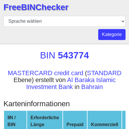
FreeBINChecker
BIN
Prüfer
BIN
Kategorie
Suche
BIN
BIN
543774
Nummer
BIN
MASTERCARD credit card
(
STANDARD
API
Ebene) erstellt von
Al Baraka Islamic
BIN
Investment Bank
in
Bahrain
Generator
BIN
Karteninformationen
Checker
v2
IIN /
Erforderliche
BIN
BIN
Länge
Prepaid
Kommerziell
N