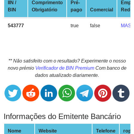
CC
IIN /
Comprimento
Pré-
Empr
Generator
BIN
Obrigatório
pago
Comercial
Rede
from
Banks
543777
true
false
MAS
Credit
Card
Validator
** Não satisfeito com o resultado? Experimente o nosso
Credit
novo prémio
Verificador de BIN Premium
Com banco de
Card
dados atualizado diariamente.
Generator
Random
Credit
Card
Generator
Informações do Emitente Bancário
Generate
Credit
Nome
Website
Telefone
гор
Card