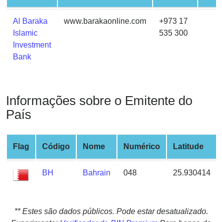
from
BIN
Al Baraka
www.barakaonline.com
+973 17
Islamic
535 300
Credit
Investment
Card
Bank
Checker
Service
Informações sobre o Emitente do
What
is
País
My
IP
Flag
Código
Nome
Numérico
Latitude
Address
?
BH
Bahrain
048
25.930414
IP
Lookup
IP
** Estes são dados públicos. Pode estar desatualizado.
BIN