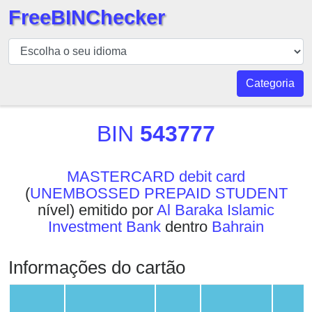
FreeBINChecker
BIN
Verificador
BIN
Categoria
Pesquisar
BIN
BIN
543777
Número
BIN
MASTERCARD debit card
API
(
UNEMBOSSED PREPAID STUDENT
BIN
nível) emitido por
Al Baraka Islamic
Generator
Investment Bank
dentro
Bahrain
BIN
Checker
Informações do cartão
v2
BIN