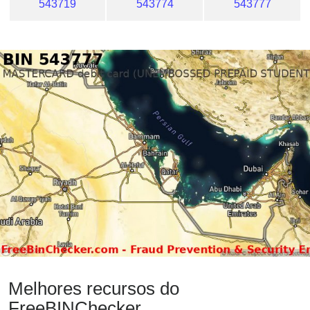
543719
543774
543777
Melhores recursos do
FreeBINChecker